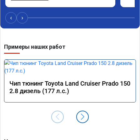
стал значительно лучше. Такое ощущение, что 
коробка даже стала работать лучше, пропали 
провалы. Расход топлива остался таким же, но 
‹
›
динамика улучшилась. Советую этот сервис 
всем. Спасибо!!!
Примеры наших работ
Чип тюнинг Toyota Land Cruiser Prado 150
2.8 дизель (177 л.с.)