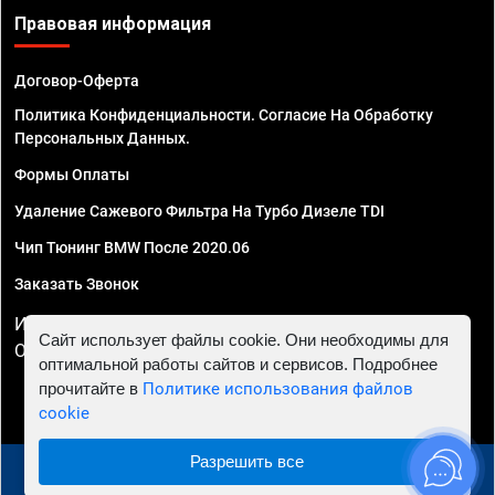
Правовая информация
Договор-Оферта
Политика Конфиденциальности. Согласие На Обработку
Персональных Данных.
Формы Оплаты
Удаление Сажевого Фильтра На Турбо Дизеле TDI
Чип Тюнинг BMW После 2020.06
Заказать Звонок
ИП Смирнов Георгий Павлович. ИНН 781302555843,
Сайт использует файлы cookie. Они необходимы для
ОГРНИП 324470400032610
оптимальной работы сайтов и сервисов. Подробнее
прочитайте в
Политике использования файлов
cookie
Разрешить все
© 2010 - 2026 Чип тюнинг в Череповце - Автосервис
"Евро Чип Тюнинг"