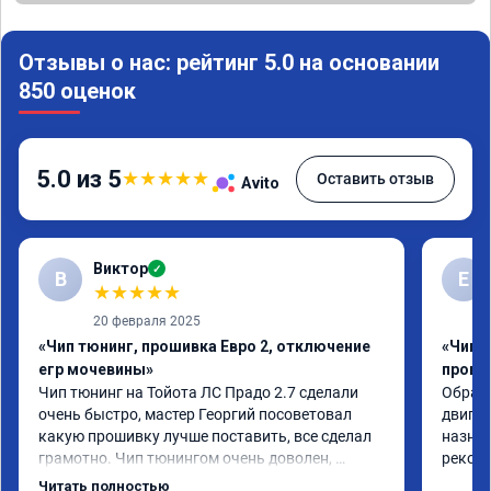
Отзывы о нас: рейтинг 5.0 на основании
850 оценок
5.0 из 5
★
★
★
★
★
Оставить отзыв
Avito
Виктор
✓
В
Е
★
★
★
★
★
20 февраля 2025
«Чип тюнинг, прошивка Евро 2, отключение
«Чип 
егр мочевины»
проши
Чип тюнинг на Тойота ЛС Прадо 2.7 сделали 
Обрати
очень быстро, мастер Георгий посоветовал 
двигат
какую прошивку лучше поставить, все сделал 
назнач
грамотно. Чип тюнингом очень доволен, 
рекоме
машина ожила немного, отзыв на педаль газа 
Читать полностью