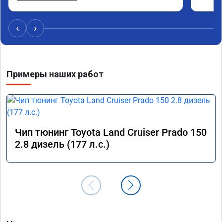
стал значительно лучше. Такое ощущение, что 
коробка даже стала работать лучше, пропали 
провалы. Расход топлива остался таким же, но 
‹
›
динамика улучшилась. Советую этот сервис 
всем. Спасибо!!!
Примеры наших работ
Чип тюнинг Toyota Land Cruiser Prado 150
2.8 дизель (177 л.с.)