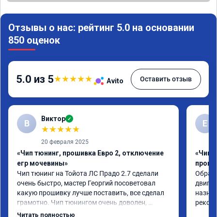
Отзывы о нас: рейтинг 5.0 на основании
850 оценок
5.0 из 5
★
★
★
★
★
Оставить отзыв
Avito
Виктор
✓
В
Е
★
★
★
★
★
20 февраля 2025
«Чип тюнинг, прошивка Евро 2, отключение
«Чип 
егр мочевины»
проши
Чип тюнинг на Тойота ЛС Прадо 2.7 сделали 
Обрати
очень быстро, мастер Георгий посоветовал 
двигат
какую прошивку лучше поставить, все сделал 
назнач
грамотно. Чип тюнингом очень доволен, 
рекоме
машина ожила немного, отзыв на педаль газа 
Читать полностью