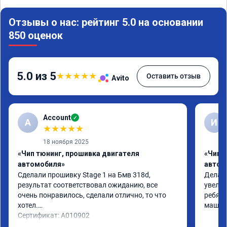
Отзывы о нас: рейтинг 5.0 на основании
850 оценок
5.0 из 5
★
★
★
★
★
Оставить отзыв
Avito
Account
✓
A
И
★
★
★
★
★
18 ноября 2025
«Чип тюнинг, прошивка двигателя
«Чип 
автомобиля»
автом
Сделали прошивку Stage 1 на Бмв 318d, 
Делали
результат соответствовал ожиданию, все 
увелич
очень понравилось, сделали отлично, то что 
ребята
хотел.

машина
Сертификат: A010902