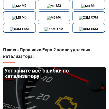
M2
M3
M4
M5
M6
X3M
X4M
X5M
X6M
Плюсы Прошивки Евро 2 после удаления
катализатора:
Устраните все ошибки по
катализатору!