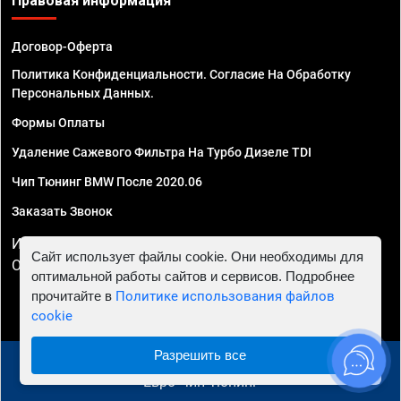
Правовая информация
Договор-Оферта
Политика Конфиденциальности. Согласие На Обработку
Персональных Данных.
Формы Оплаты
Удаление Сажевого Фильтра На Турбо Дизеле TDI
Чип Тюнинг BMW После 2020.06
Заказать Звонок
ИП Смирнов Георгий Павлович. ИНН 781302555843,
Сайт использует файлы cookie. Они необходимы для
ОГРНИП 324470400032610
оптимальной работы сайтов и сервисов. Подробнее
прочитайте в
Политике использования файлов
cookie
Разрешить все
© 2010 - 2026 Чип тюнинг в Череповце - Автосервис
"Евро Чип Тюнинг"