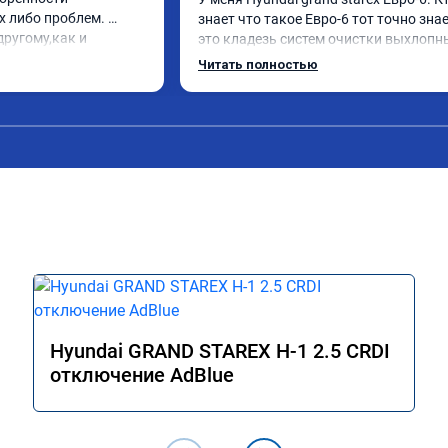
 либо проблем. 
знает что такое Евро-6 тот точно знае
ругому,как и 
это кладезь систем очистки выхлопны
вилось. Рекомендую 
газов, там и ЕГР и мочевина, сажевый
Читать полностью
фильтр и катализатор и тд

Обратился к ребятам чтобы отключил
все эти системы.

Хорошие специалисты, сделали все в 
как договаривались, всегда были на 
связи, дали гарантию на работы, а 
Главное!!!! Машина стала ракетой 🚀!!!
поехало, ничего теперь не мешает 
двигаться в оживленном городе, 
маневренность +1000 сразу.

В общем рекомендую. Всем добра и 
прямого пути!
Hyundai GRAND STAREX H-1 2.5 CRDI
отключение AdBlue