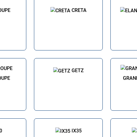
OUPE
CRETA
GETZ
OUPE
GRAND
0
IX35