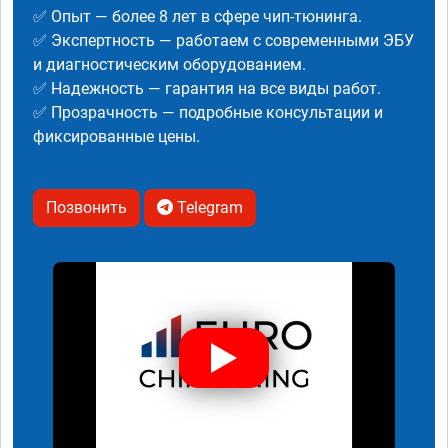
✅ Опыт — более 8 лет в сфере чип-тюнинга.
✅ Экспертность — работаем с современными ЭБУ
и диагностическим оборудованием.
✅ Надежность — гарантия на все виды работ.
✅ Прозрачность — подробные консультации и
фиксированные цены.
Позвонить
Telegram