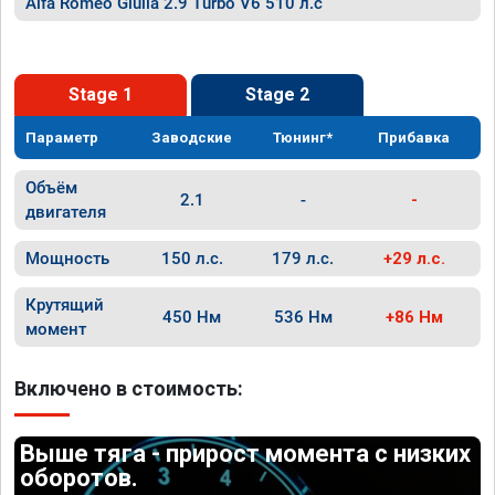
Alfa Romeo Giulia 2.9 Turbo V6 510 л.с
Stage 1
Stage 2
Параметр
Заводские
Тюнинг*
Прибавка
Объём
2.1
-
-
двигателя
Мощность
150 л.с.
179 л.с.
+29 л.с.
Крутящий
450 Нм
536 Нм
+86 Нм
момент
Включено в стоимость:
Выше тяга - прирост момента с низких
оборотов.