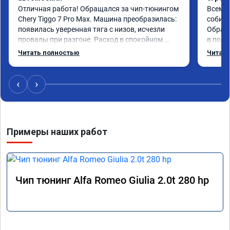
Отличная работа! Обращался за чип-тюнингом 
Всем д
Chery Tiggo 7 Pro Max. Машина преобразилась: 
собира
появилась уверенная тяга с низов, исчезли 
Обрати
провалы при разгоне. Расход в спокойном 
в подр
режиме даже немного снизился. Все сделали 
Приеха
Читать полностью
Читать
профессионально, с подробной консультацией. 
готово
Рекомендую всем, кто сомневается.
дали г
своё д
‹
›
Примеры наших работ
Чип тюнинг Alfa Romeo Giulia 2.0t 280 hp