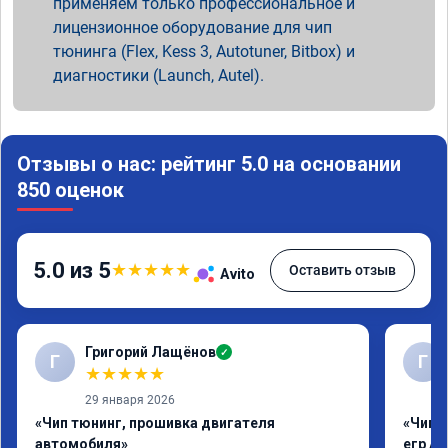
применяем только профессиональное и
лицензионное оборудование для чип
тюнинга (Flex, Kess 3, Autotuner, Bitbox) и
диагностики (Launch, Autel).
Отзывы о нас: рейтинг 5.0 на основании
850 оценок
5.0 из 5
★
★
★
★
★
Оставить отзыв
Avito
Григорий Лащёнов
✓
Г
Г
★
★
★
★
★
29 января 2026
«Чип тюнинг, прошивка двигателя
«Чип 
автомобиля»
егр Ad