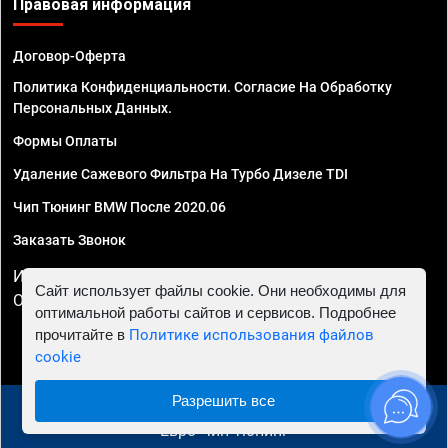
Правовая информация
Договор-Оферта
Политика Конфиденциальности. Согласие На Обработку
Персональных Данных.
Формы Оплаты
Удаление Сажевого Фильтра На Турбо Дизеле TDI
Чип Тюнинг BMW После 2020.06
Заказать Звонок
ИП Смирнов Георгий Павлович. ИНН 781302555843,
Сайт использует файлы cookie. Они необходимы для
ОГРНИП 324470400032610
оптимальной работы сайтов и сервисов. Подробнее
прочитайте в
Политике использования файлов
cookie
Разрешить все
© 2010 - 2026 Чип тюнинг в Череповце - Автосервис
"Евро Чип Тюнинг"