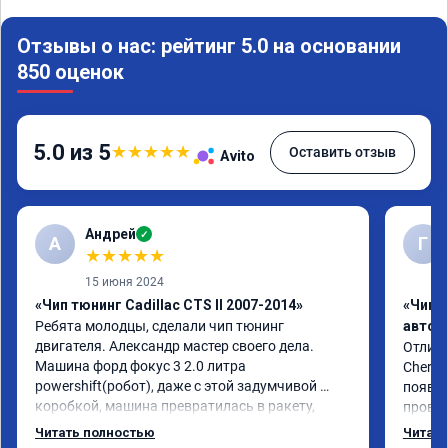
Отзывы о нас: рейтинг 5.0 на основании
850 оценок
5.0 из 5
★
★
★
★
★
Оставить отзыв
Avito
Андрей
✓
А
Г
★
★
★
★
★
15 июня 2024
«Чип тюнинг Cadillac CTS II 2007-2014»
«Чип 
Ребята молодцы, сделали чип тюнинг 
автом
двигателя. Александр мастер своего дела. 
Отличн
Машина форд фокус 3 2.0 литра 
Chery 
powershift(робот), даже с этой задумчивой 
появил
коробкой, машина превратилась в ракету, 
провал
даже страшно от такого ускорения, динамика 
режиме
Читать полностью
Читать
огонь, педаль газа отзывчивее, пропала эта 
профес