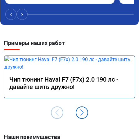
удасная задумчивость машины, при этом 
Рекоме
расход топлива немного уменьшился, начиная 
‹
›
даже на холостом ходу. Да, можно найти 
дешевле услугу эту, но лучше чуть переплатить, 
но зато быть уверенным в отличной работе. 
Рекомендую👍👍👍👍👍
Примеры наших работ
Чип тюнинг Haval F7 (F7x) 2.0 190 лс -
давайте шить дружно!
Наши преимущества