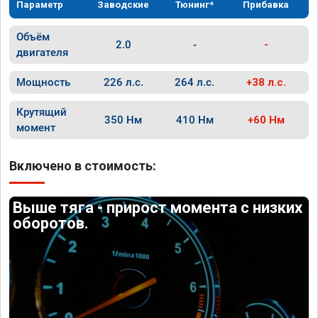
Параметр
Заводские
Тюнинг*
Прибавка
Объём
2.0
-
-
двигателя
Мощность
226 л.с.
264 л.с.
+38 л.с.
Крутящий
350 Нм
410 Нм
+60 Нм
момент
Включено в стоимость:
Выше тяга - прирост момента с низких
оборотов.