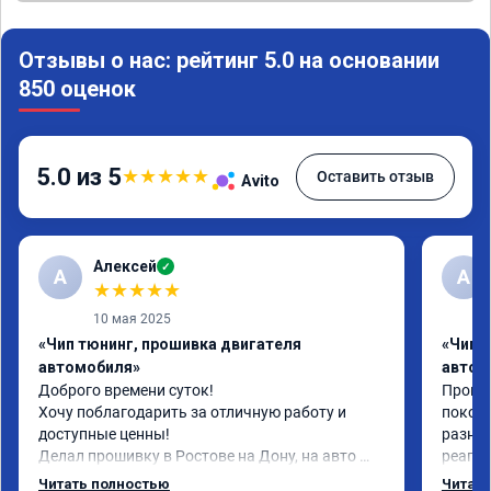
Отзывы о нас: рейтинг 5.0 на основании
850 оценок
5.0 из 5
★
★
★
★
★
Оставить отзыв
Avito
Алексей
✓
А
А
★
★
★
★
★
10 мая 2025
«Чип тюнинг, прошивка двигателя
«Чип 
автомобиля»
автом
Доброго времени суток!

Прошил
Хочу поблагодарить за отличную работу и 
поколе
доступные ценны!

разниц
Делал прошивку в Ростове на Дону, на авто 
реагир
шевроле круз 1.8 (141 л.с)с акпп 2013г.в.

спокой
Читать полностью
Читать