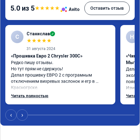
5.0 из 5
★
★
★
★
★
Оставить отзыв
Avito
Станислав
✓
С
Н
★
★
★
★
★
31 августа 2024
«Прошивка Евро 2 Chrysler 300C»
«Чип т
Редко пишу отзывы.

Мыти
Но тут прям не сдержусь!

Делал 
Делал прошивку ЕВРО 2 с програмным 
эколог
отключением вихревых заслонок и егр в 
появля
Красногрске.

Измене
Все прошло отлично,расход топлива 
потом 
Читать полностью
Читать
упал,провалы изчезли. Понятно,что двигатель 
Реком
работал после физического удаления 
вихревых заслонок в аварийном режиме,но и 
‹
›
до удаления их расход топлива был выше чем 
сейчас.

Я доволен,мастеру огромное спасибо!!!!

Команда у них топ!!!