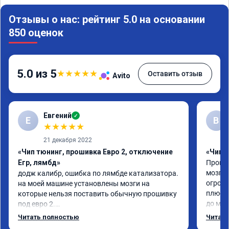
Отзывы о нас: рейтинг 5.0 на основании
850 оценок
5.0 из 5
★
★
★
★
★
Оставить отзыв
Avito
Евгений
✓
Е
В
★
★
★
★
★
21 декабря 2022
«Чип тюнинг, прошивка Евро 2, отключение
«Чип 
Егр, лямбд»
Прошив
мозгов
додж калибр, ошибка по лямбде катализатора.

огромн
на моей машине установлены мозги на 
плюс е
которые нельзя поставить обычную прошивку 
до мин
под евро 2.

Когда 
обратился к Даниилу, он направил исходный 
Читать полностью
Читать
всего 
код мозгов программисту, который изменил 