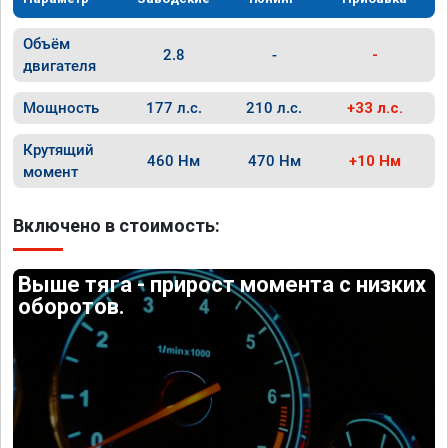
Объём
2.8
-
-
двигателя
Мощность
177 л.с.
210 л.с.
+33 л.с.
Крутящий
460 Нм
470 Нм
+10 Нм
момент
Включено в стоимость:
Выше тяга - прирост момента с низких
оборотов.