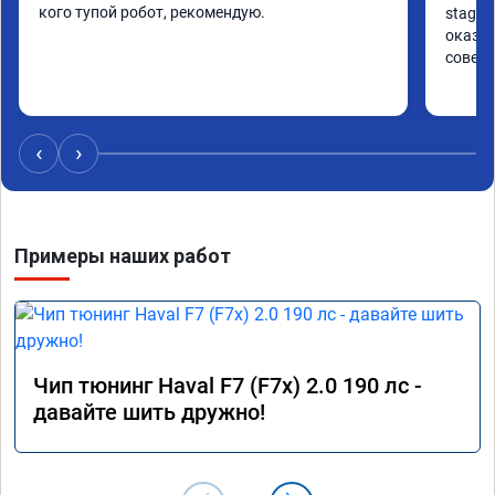
кого тупой робот, рекомендую.
stage 
оказан
совет
‹
›
Примеры наших работ
Чип тюнинг Haval F7 (F7x) 2.0 190 лс -
давайте шить дружно!