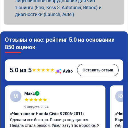
лицензионное оборудование для чип
тюнинга (Flex, Kess 3, Autotuner, Bitbox) и
диагностики (Launch, Autel).
Отзывы о нас: рейтинг 5.0 на основании
850 оценок
5.0 из 5
★
★
★
★
★
Оставить отзыв
Avito
Макс
✓
М
Ю
★
★
★
★
★
9 августа 2024
«Чип тюнинг Honda Civic 8 2006-2011»
«Чип т
Сделали все быстро. Разница ощущается. 
Евро 2
Педаль стала резкой. Ушел затуп по коробке. У 
Обрати