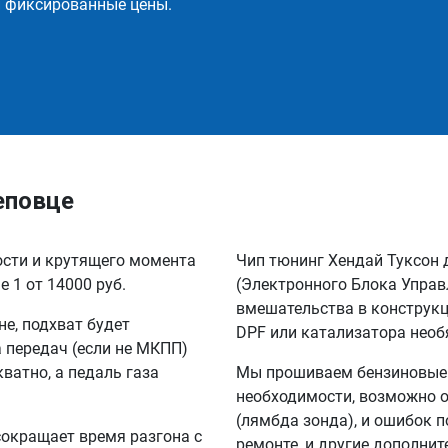
и фиксированные цены.
еповце
ости и крутящего момента
Чип тюнинг Хендай Туксон 
 1 от 14000 руб.
(Электронного Блока Управ
вмешательства в конструкц
не, подхват будет
DPF или катализатора необ
а передач (если не МКПП)
кватно, а педаль газа
Мы прошиваем бензиновые и
необходимости, возможно о
(лямбда зонда), и ошибок п
сокращает время разгона с
ремонте, и другие дополни