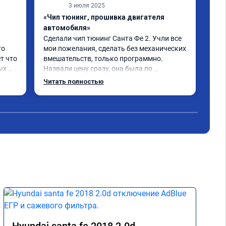
3 июля 2025
«Чип тюнинг, прошивка двигателя
«От
автомобиля»
про
Сделали чип тюнинг Санта Фе 2. Учли все 
Спа
о 
мои пожелания, сделать без механических 
при
т что 
вмешательств, только программно. 
про
х 
Назвали цену сразу, она была по 
ком
 
окончании работ без изменений. 
Читать полностью
Александр профи своего дела, спокойно 
и 
ответил на все мои вопросы и 
качественно сделал работу. Спасибо 
срок 
большое и процветания сервису!!!
 Все 