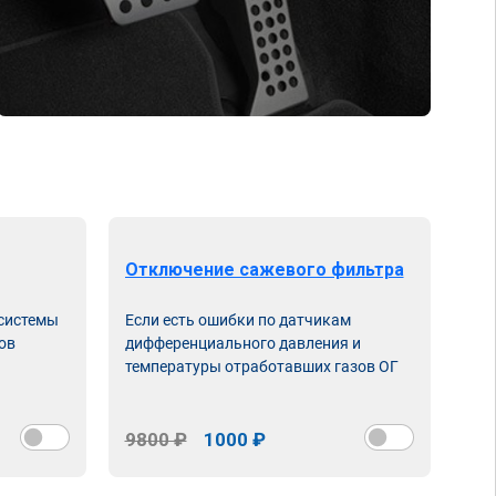
Отключение сажевого фильтра
От
 системы
Если есть ошибки по датчикам
Впу
ов
дифференциального давления и
неи
температуры отработавших газов ОГ
9800 ₽
1000 ₽
98