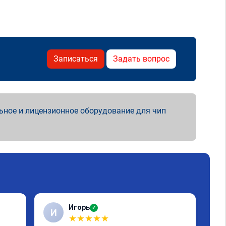
Записаться
Задать вопрос
ьное и лицензионное оборудование для чип
Игорь
✓
И
С
★
★
★
★
★