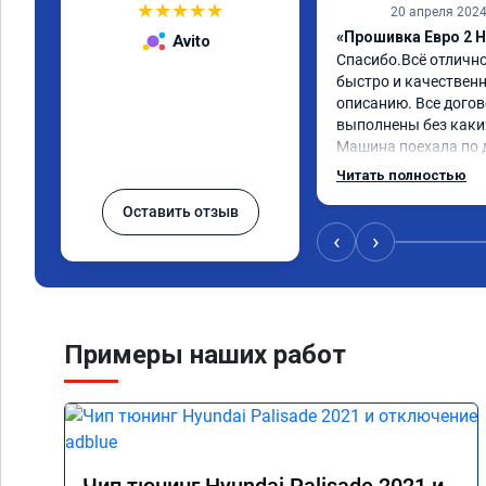
★
★
★
★
★
20 апреля 202
«Прошивка Евро 2 H
Avito
Спасибо.Всё отличн
быстро и качественно
описанию. Все догов
выполнены без каких
Машина поехала по д
обещали. Всё понра
Читать полностью
данную компанию.
Оставить отзыв
‹
›
Примеры наших работ