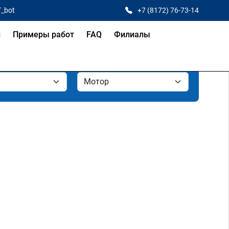
T_bot
+7 (8172) 76-73-14
и
Примеры работ
FAQ
Филиалы