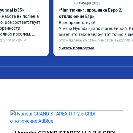
4
18 января 2023
yundai ix35»
«Чип тюнинг, прошивка Евро 2,
о.Работа выполнена 
отключение Егр»
. Всё соответствует 
Всех приветствую!

оренности 
У меня Hyundai grand starex Евро-6. Кт
 либо проблем. 
знает что такое Евро-6 тот точно знае
ругому,как и 
это кладезь систем очистки выхлопны
вилось. Рекомендую 
газов, там и ЕГР и мочевина, сажевый
Читать полностью
фильтр и катализатор и тд

Обратился к ребятам чтобы отключил
все эти системы.

Хорошие специалисты, сделали все в 
как договаривались, всегда были на 
связи, дали гарантию на работы, а 
Главное!!!! Машина стала ракетой 🚀!!!
поехало, ничего теперь не мешает 
двигаться в оживленном городе, 
маневренность +1000 сразу.

В общем рекомендую. Всем добра и 
прямого пути!