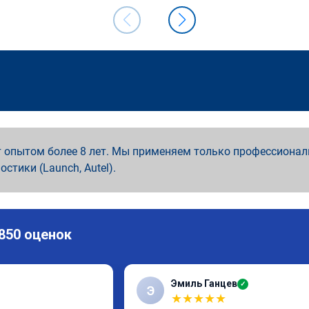
 опытом более 8 лет. Мы применяем только профессионал
ностики (Launch, Autel).
 850 оценок
Эмиль Ганцев
✓
Э
★
★
★
★
★