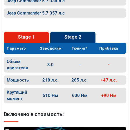
Jeep Commander 5.7 334 л.с
Jeep Commander 5.7 357 л.с
Stage 1
Stage 2
Параметр
Заводские
Тюнинг*
Прибавка
Объём
3.0
-
-
двигателя
Мощность
218 л.с.
265 л.с.
+47 л.с.
Крутящий
510 Нм
600 Нм
+90 Нм
момент
Включено в стоимость: