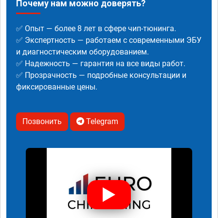
Почему нам можно доверять?
✅ Опыт — более 8 лет в сфере чип-тюнинга.
✅ Экспертность — работаем с современными ЭБУ
и диагностическим оборудованием.
✅ Надежность — гарантия на все виды работ.
✅ Прозрачность — подробные консультации и
фиксированные цены.
Позвонить
Telegram