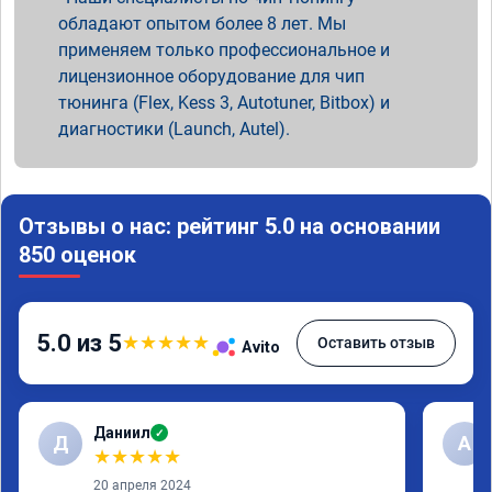
обладают опытом более 8 лет. Мы
применяем только профессиональное и
лицензионное оборудование для чип
тюнинга (Flex, Kess 3, Autotuner, Bitbox) и
диагностики (Launch, Autel).
Отзывы о нас: рейтинг 5.0 на основании
850 оценок
5.0 из 5
★
★
★
★
★
Оставить отзыв
Avito
Даниил
✓
Д
А
★
★
★
★
★
20 апреля 2024