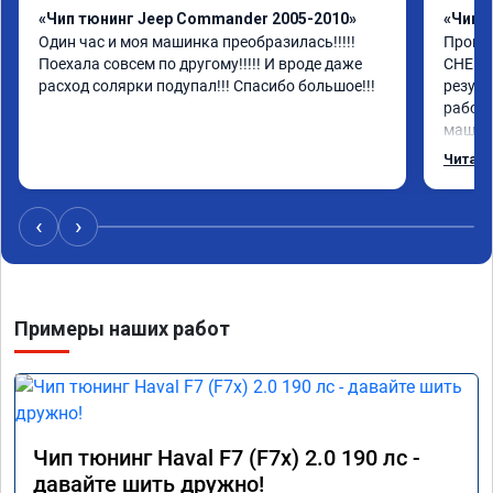
«Чип тюнинг Jeep Commander 2005-2010»
«Чип 
Один час и моя машинка преобразилась!!!!! 
Прошил
Поехала совсем по другому!!!!! И вроде даже 
CHEROK
расход солярки подупал!!! Спасибо большое!!!
резуль
работа
машина
топлив
Читать
отдель
тюнинг
‹
›
Примеры наших работ
Чип тюнинг Haval F7 (F7x) 2.0 190 лс -
давайте шить дружно!