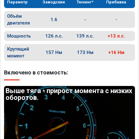
Параметр
Заводские
Тюнинг*
Прибавка
Объём
1.6
-
-
двигателя
Мощность
126 л.с.
139 л.с.
+13 л.с.
Крутящий
157 Нм
173 Нм
+16 Нм
момент
Включено в стоимость:
Выше тяга - прирост момента с низких
оборотов.