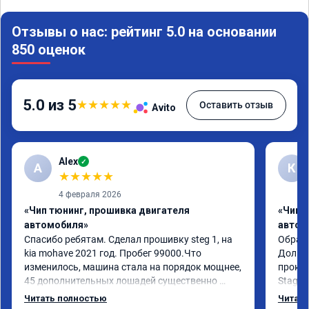
Отзывы о нас: рейтинг 5.0 на основании
850 оценок
5.0 из 5
★
★
★
★
★
Оставить отзыв
Avito
Alex
✓
A
К
★
★
★
★
★
4 февраля 2026
«Чип тюнинг, прошивка двигателя
«Чип 
автомобиля»
автом
Спасибо ребятам. Сделал прошивку steg 1, на 
Обрати
kia mohave 2021 год. Пробег 99000.Что 
Долго 
изменилось, машина стала на порядок мощнее, 
прокон
45 дополнительных лошадей существенно 
Stage 
чувствуется и соответственно крутящего 
с сохр
Читать полностью
Читать
момента. Значительно упал расход, был в 
Машина