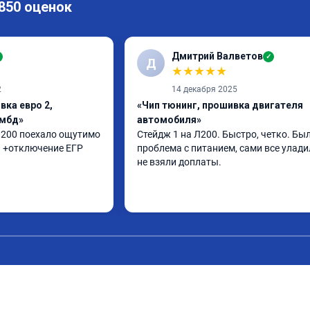
 850 оценок
Дмитрий Валветов
✓
Д
★
★
★
★
★
2
14 декабря 2025
вка евро 2,
«Чип тюнинг, прошивка двигателя
ямбд»
автомобиля»
 л200 поехало ощутимо 
Стейдж 1 на Л200. Быстро, четко. Был
п +отключение ЕГР
проблема с питанием, сами все уладил
не взяли доплаты.