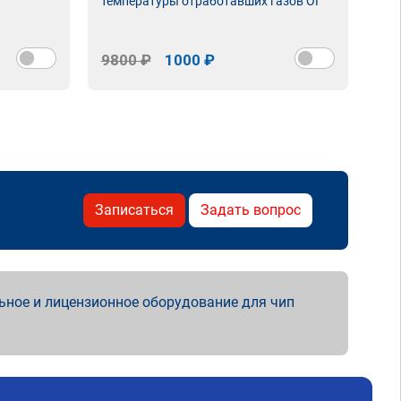
температуры отработавших газов ОГ
9800 ₽
1000 ₽
98
Записаться
Задать вопрос
ьное и лицензионное оборудование для чип