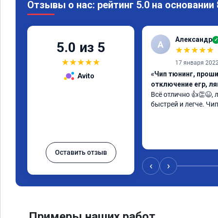
Отзывы о нас: рейтинг 5.0 на основании
Александр
✓
А
5.0 из 5
★
★
★
★
★
★
★
★
★
★
17 января 202
«Чип тюнинг, проши
Avito
отключение егр, л
Всё отлично 👍👏😆,
быстрей и легче. Чи
Оставить отзыв
‹
›
Примеры наших работ