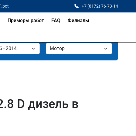
T_bot
+7 (8172) 76-73-14
и
Примеры работ
FAQ
Филиалы
 2.8 D дизель в