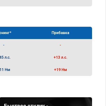
юнинг*
Прибавка
-
-
45 л.с.
+13 л.с.
11 Нм
+19 Нм
Быстрее отклик -