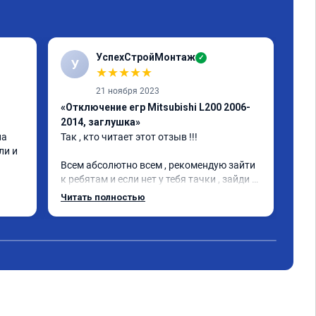
УспехСтройМонтаж
✓
У
Р
★
★
★
★
★
21 ноября 2023
«Отключение егр Mitsubishi L200 2006-
«Пр
2014, заглушка»
202
а 
Так , кто читает этот отзыв !!!

Все
и и 
Всем абсолютно всем , рекомендую зайти 
к ребятам и если нет у тебя тачки , зайди 
тоже !Парни очень добрые общительные 
Читать полностью
внимательные 👍. . А кто решит дать 
второе дыхания своей машине срочно или 
нет ним !!! Это кайф Л200 просто стала 
легкой. Благодаря к .🤝