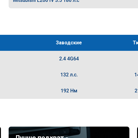
Mitsubishi L200 IV 3.5 186 л.с
Заводские
Т
2.4 4G64
132 л.с.
1
192 Нм
2
Лучше подхват -