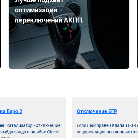
оптимизация
переключений АКПП.
ка Евро 2
Отключение ЕГР
лен катализатор - отключение
Если неисправен Клапан EGR
лямбда зонда и ошибок Check
рециркуляции выхлопных газ