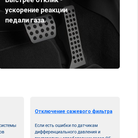
ускорение реакции
педали газа.
Отключение сажевого фильтра
От
 системы
Если есть ошибки по датчикам
Впу
ов
дифференциального давления и
неи