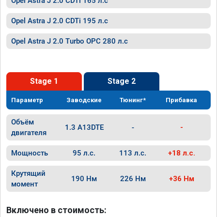
Opel Astra J 2.0 CDTi 165 л.с
Opel Astra J 2.0 CDTi 195 л.с
Opel Astra J 2.0 Turbo OPC 280 л.с
Stage 1
Stage 2
Параметр
Заводские
Тюнинг*
Прибавка
Объём
1.3 A13DTE
-
-
двигателя
Мощность
95 л.с.
113 л.с.
+18 л.с.
Крутящий
190 Нм
226 Нм
+36 Нм
момент
Включено в стоимость: