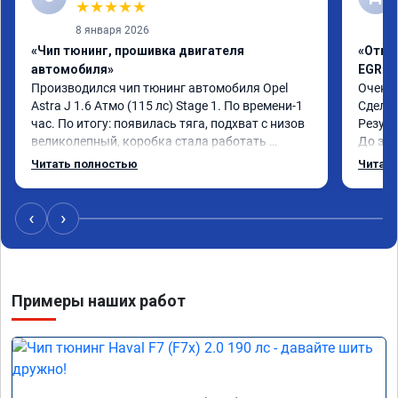
★
★
★
★
★
8 января 2026
«Чип тюнинг, прошивка двигателя
«Отклю
автомобиля»
EGR»
Производился чип тюнинг автомобиля Opel 
Очень 
Astra J 1.6 Атмо (115 лс) Stage 1. По времени-1 
Сделал
час. По итогу: появилась тяга, подхват с низов 
Резуль
великолепный, коробка стала работать 
До это
плавнее. На трассе быстрее скидывает 
конски
Читать полностью
Читать
передачу и легко держит обороты до 5000 при 
огромн
ускорении. Вообщем доволен как слон ))) 
Рекомендую компанию!

‹
›
Номер сертификата: А011870 от 06.01.2026
Примеры наших работ