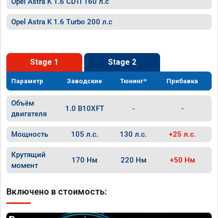
Opel Astra K 1.6 CDTi 160 л.с
Opel Astra K 1.6 Turbo 200 л.с
Stage 1
Stage 2
Параметр
Заводские
Тюнинг*
Прибавка
Объём
1.0 B10XFT
-
-
двигателя
Мощность
105 л.с.
130 л.с.
+25 л.с.
Крутящий
170 Нм
220 Нм
+50 Нм
момент
Включено в стоимость: