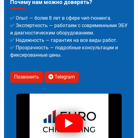
Почему нам можно доверять?
✅ Опыт — более 8 лет в сфере чип-тюнинга.
✅ Экспертность — работаем с современными ЭБУ
и диагностическим оборудованием.
✅ Надежность — гарантия на все виды работ.
✅ Прозрачность — подробные консультации и
фиксированные цены.
Позвонить
Telegram