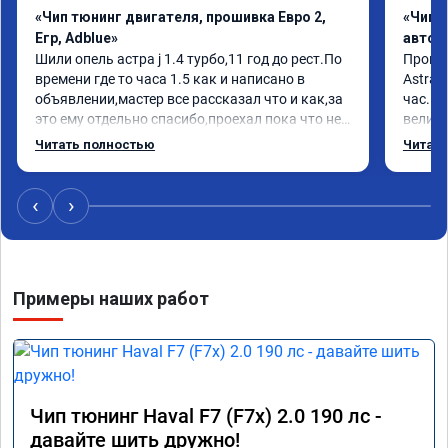
«Чип тюнинг двигателя, прошивка Евро 2,
«Чип 
Егр, Adblue»
автом
Шили опель астра j 1.4 турбо,11 год до рест.По 
Произв
времени где то часа 1.5 как и написано в 
Astra J
объявлении,мастер все рассказал что и как,за 
час. П
это ему отдельно спасибо,проехал пока что не 
велико
так много но сразу заметил отклик на педаль 
плавне
Читать полностью
Читать
газа стал на много чувствителнее)подхват с 
переда
низов тоже намного увеличился,как будто мне 
ускоре
добавили не 20лс а все 50)))ну вообщем 
Реком
‹
›
рекомендую,покатаюсь посмотрю как дальше 
будет,а так пока всё устраивает....p.s.выдали 
Номер 
сертификат
Примеры наших работ
Чип тюнинг Haval F7 (F7x) 2.0 190 лс -
давайте шить дружно!