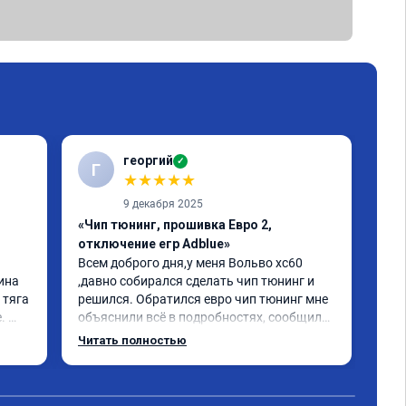
георгий
✓
Г
В
★
★
★
★
★
9 декабря 2025
«Чип тюнинг, прошивка Евро 2,
«Чи
отключение егр Adblue»
1-2
Всем доброго дня,у меня Вольво xc60 
Все
ина 
,давно собирался сделать чип тюнинг и 
Дел
тяга 
решился. Обратился евро чип тюнинг мне 
Пос
 
объяснили всё в подробностях, сообщили 
луч
ного 
сумму записали. Приехал в назначенное 
Раб
Читать полностью
о, с 
время 2.5 часа и готово, разница ощутима 
ую 
, я доволен ,спасибо! дали гарантию и 
сертификат ао11462 ,знают своё дело 