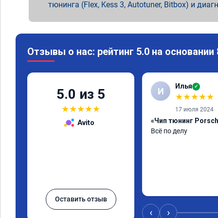
тюнинга (Flex, Kess 3, Autotuner, Bitbox) и диаг
Отзывы о нас: рейтинг 5.0 на основании
Илья
✓
И
5.0 из 5
★
★
★
★
★
★
★
★
★
★
17 июля 2024
«Чип тюнинг Porsch
Avito
Всё по делу
Оставить отзыв
‹
›