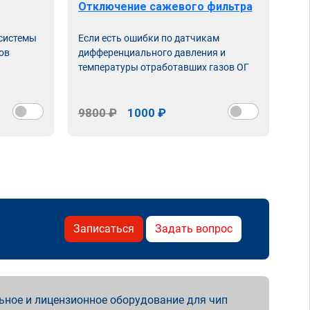
Отключение сажевого фильтра
От
 системы
Если есть ошибки по датчикам
Впу
ов
дифференциального давления и
неи
температуры отработавших газов ОГ
9800 ₽
1000 ₽
98
Записаться
Задать вопрос
ьное и лицензионное оборудование для чип