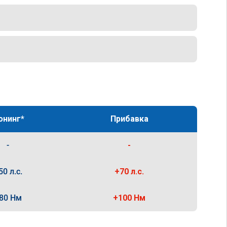
юнинг*
Прибавка
-
-
50 л.с.
+70 л.с.
80 Нм
+100 Нм