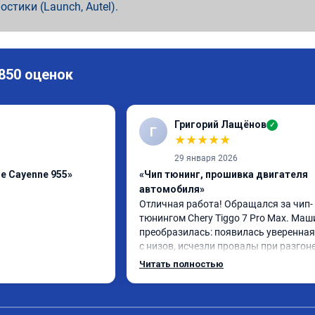
ностики (Launch, Autel).
 850 оценок
Григорий Лащёнов
✓
Г
★
★
★
★
★
29 января 2026
e Cayenne 955»
«Чип тюнинг, прошивка двигателя
автомобиля»
Отличная работа! Обращался за чип-
тюнингом Chery Tiggo 7 Pro Max. Маш
преобразилась: появилась уверенная 
с низов, исчезли провалы при разгоне.
Расход в спокойном режиме даже нем
Читать полностью
снизился. Все сделали профессиональн
подробной консультацией. Рекоменд
всем, кто сомневается.