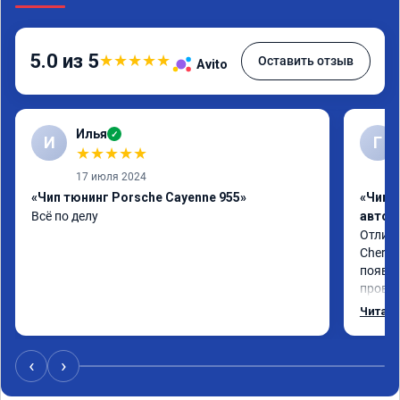
5.0 из 5
★
★
★
★
★
Оставить отзыв
Avito
Илья
✓
И
Г
★
★
★
★
★
17 июля 2024
«Чип тюнинг Porsche Cayenne 955»
«Чип 
Всё по делу
автом
Отличн
Chery 
появил
провал
режиме
Читать
профес
Рекоме
‹
›