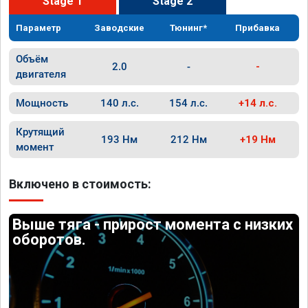
Stage 1
Stage 2
Параметр
Заводские
Тюнинг*
Прибавка
Объём
2.0
-
-
двигателя
Мощность
140 л.с.
154 л.с.
+14 л.с.
Крутящий
193 Нм
212 Нм
+19 Нм
момент
Включено в стоимость:
Выше тяга - прирост момента с низких
оборотов.