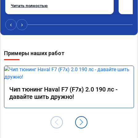
Работу выполнили за 30 минут, качественно, 
Читать полностью
эффектом доволен. Спасибо 🤝
‹
›
Примеры наших работ
Чип тюнинг Haval F7 (F7x) 2.0 190 лс -
давайте шить дружно!