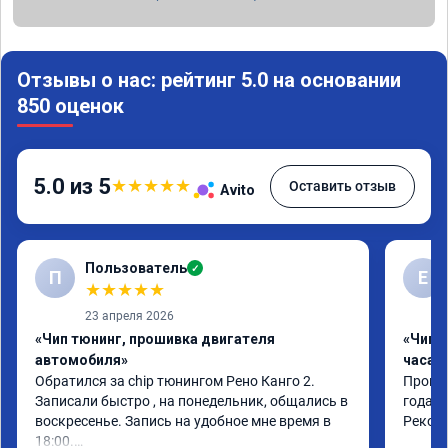
Отзывы о нас: рейтинг 5.0 на основании
850 оценок
5.0 из 5
★
★
★
★
★
Оставить отзыв
Avito
Пользователь
✓
П
Е
★
★
★
★
★
23 апреля 2026
«Чип тюнинг, прошивка двигателя
«Чип 
автомобиля»
часа»
Обратился за chip тюнингом Рено Канго 2.

Прошив
Записали быстро , на понедельник, общались в 
года. 
воскресенье. Запись на удобное мне время в 
Реком
18:00.
