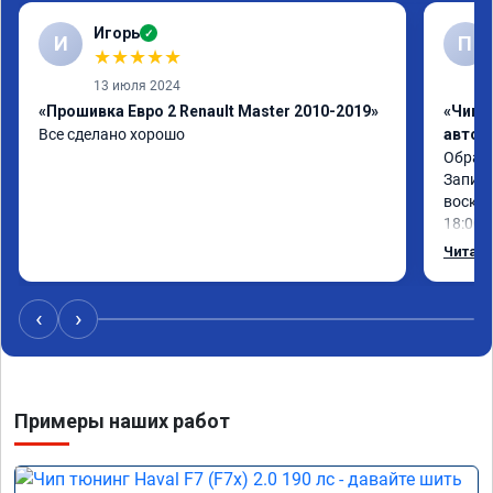
Игорь
✓
И
П
★
★
★
★
★
13 июля 2024
«Прошивка Евро 2 Renault Master 2010-2019»
«Чип 
Все сделано хорошо
автом
Обрати
Записа
воскре
18:00.

Работу
Читать
эффект
‹
›
Примеры наших работ