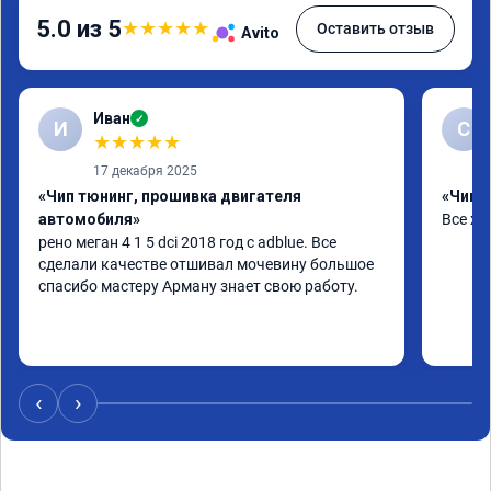
5.0 из 5
★
★
★
★
★
Оставить отзыв
Avito
Иван
✓
И
С
★
★
★
★
★
17 декабря 2025
«Чип тюнинг, прошивка двигателя
«Чип т
автомобиля»
Все х
рено меган 4 1 5 dci 2018 год с adblue. Все 
сделали качестве отшивал мочевину большое 
спасибо мастеру Арману знает свою работу.
‹
›