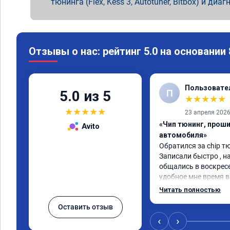
тюнинга (Flex, Kess 3, Autotuner, Bitbox) и диаг
Отзывы о нас: рейтинг 5.0 на основании
Пользовате
П
5.0 из 5
★
★
★
★
★
★
★
★
★
★
23 апреля 202
«Чип тюнинг, прош
Avito
автомобиля»
Обратился за chip тю
Записали быстро , на
общались в воскресе
удобное мне время в 
Работу выполнили за
Читать полностью
качественно, эффект
Оставить отзыв
🤝
‹
›