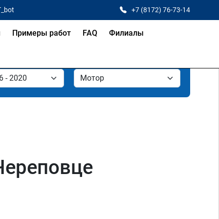
T_bot
+7 (8172) 76-73-14
и
Примеры работ
FAQ
Филиалы
 Череповце