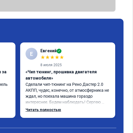
Евгений
✓
Е
★
★
★
★
★
8 июля 2025
 за
«Чип тюнинг, прошивка двигателя
«Чи
автомобиля»
авт
ель 
Сделали чип-тюнинг на Рено Дастер 2.0 
рено
АКПП, чудес, конечно, от атмосферника не 
сде
ждал, но поехала машина гораздо 
бол
интереснее. Будем наблюдать! Сергею 
сво
отдельное спасибо за профессионально 
Читать полностью
выполненную работу!