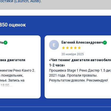
ностики (Launch, Autel).
 850 оценок
ль
Евгений Александрович
✓
✓
Е
★
★
★
★
★
6
20 ноября 2025
ивка двигателя
«Чип тюнинг двигателя автомобиля
1-2 часа»
нингом Рено Канго 2.

Прошивка Stage 1 Рено Дастер 1.5 диз
 понедельник, 
2021 года. Пропали провалы. 
нье. Запись на 
Результатом доволен. Рекомендую!
18:00.

 30 минут, 
ом доволен. Спасибо 