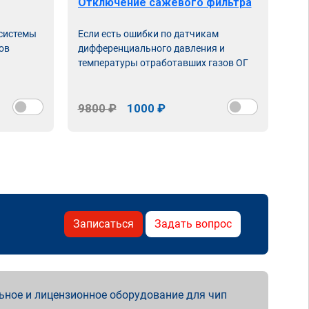
Отключение сажевого фильтра
От
 системы
Если есть ошибки по датчикам
Впу
ов
дифференциального давления и
неи
температуры отработавших газов ОГ
9800 ₽
1000 ₽
98
Записаться
Задать вопрос
ьное и лицензионное оборудование для чип