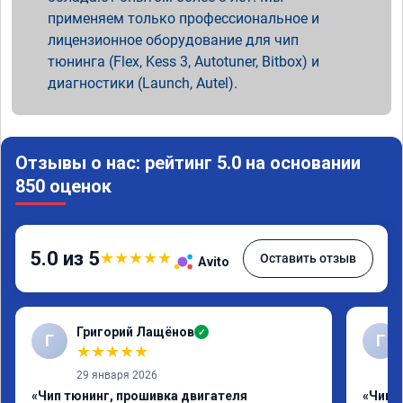
применяем только профессиональное и
лицензионное оборудование для чип
тюнинга (Flex, Kess 3, Autotuner, Bitbox) и
диагностики (Launch, Autel).
Отзывы о нас: рейтинг 5.0 на основании
850 оценок
5.0 из 5
★
★
★
★
★
Оставить отзыв
Avito
Григорий Лащёнов
✓
Г
Г
★
★
★
★
★
29 января 2026
«Чип тюнинг, прошивка двигателя
«Чип 