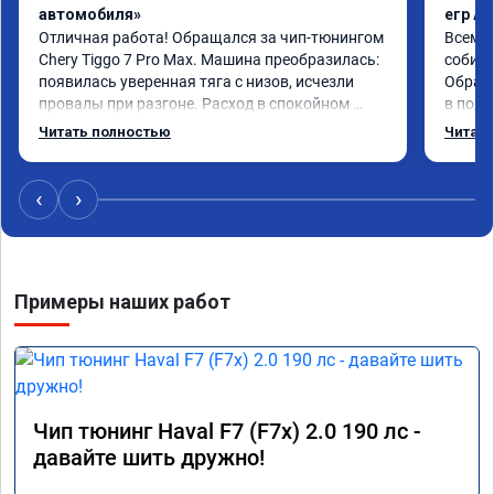
автомобиля»
егр Ad
Отличная работа! Обращался за чип-тюнингом 
Всем д
Chery Tiggo 7 Pro Max. Машина преобразилась: 
собира
появилась уверенная тяга с низов, исчезли 
Обрати
провалы при разгоне. Расход в спокойном 
в подр
режиме даже немного снизился. Все сделали 
Приеха
Читать полностью
Читать
профессионально, с подробной консультацией. 
готово
Рекомендую всем, кто сомневается.
дали г
своё д
‹
›
Примеры наших работ
Чип тюнинг Haval F7 (F7x) 2.0 190 лс -
давайте шить дружно!