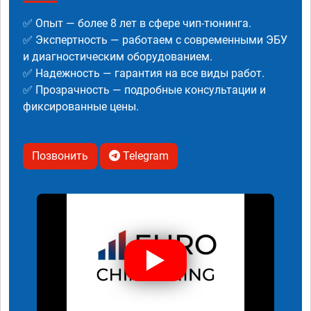
✅ Опыт — более 8 лет в сфере чип-тюнинга.
✅ Экспертность — работаем с современными ЭБУ
и диагностическим оборудованием.
✅ Надежность — гарантия на все виды работ.
✅ Прозрачность — подробные консультации и
фиксированные цены.
Позвонить
Telegram