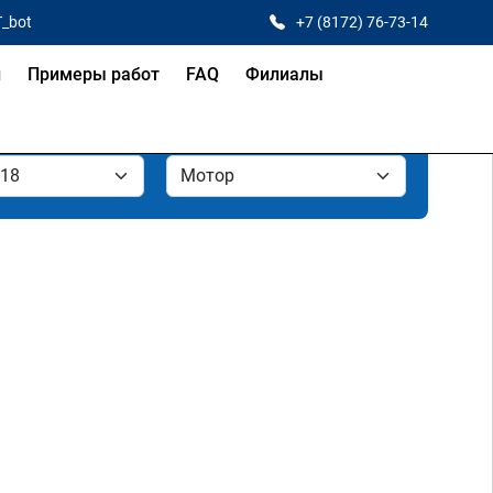
T_bot
+7 (8172) 76-73-14
и
Примеры работ
FAQ
Филиалы