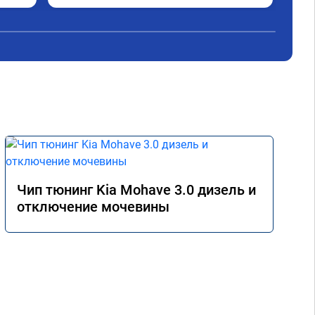
вед
акс
реа
уск
дви
авт
ноя
Рас
сме
уве
вып
Чип тюнинг Kia Mohave 3.0 дизель и
отключение мочевины