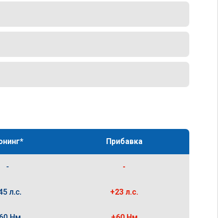
юнинг*
Прибавка
-
-
45 л.с.
+23 л.с.
60 Нм
+60 Нм