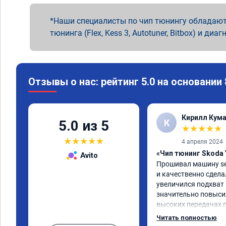
Наши специалисты по чип тюнингу обладают
тюнинга (Flex, Kess 3, Autotuner, Bitbox) и диаг
Отзывы о нас: рейтинг 5.0 на основании
Кирилл Кум
К
5.0 из 5
★
★
★
★
★
★
★
★
★
★
4 апреля 2024
«Чип тюнинг Skoda 
Avito
Прошивал машину seat
и качественно сделал
увеличился подхват н
значительно повыси
высоких передачах п
услуга однозначно с
Читать полностью