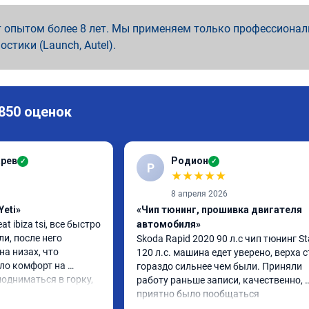
 опытом более 8 лет. Мы применяем только профессионал
ностики (Launch, Autel).
 850 оценок
арев
Родион
✓
✓
Р
★
★
★
★
★
8 апреля 2026
Yeti»
«Чип тюнинг, прошивка двигателя
 ibiza tsi, все быстро 
автомобиля»
и, после него 
Skoda Rapid 2020 90 л.с чип тюнинг Sta
а низах, что 
120 л.с. машина едет уверено, верха с
ло комфорт на 
гораздо сильнее чем были. Приняли 
одниматься в горку, 
работу раньше записи, качественно, 
тоит своих денег.
приятно было пообщаться