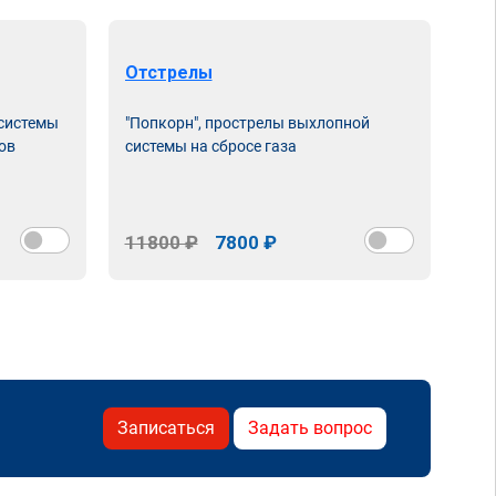
Отстрелы
Чи
 системы
"Попкорн", прострелы выхлопной
Про
ов
системы на сбросе газа
нас
сня
11800 ₽
7800 ₽
15
Записаться
Задать вопрос