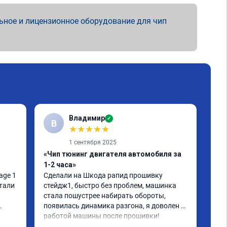
ьное и лицензионное оборудование для чип
Владимир
✓
В
★
★
★
★
★
1 сентября 2025
«Чип тюнинг двигателя автомобиля за
«Чи
1-2 часа»
Сде
тюн
ge 1 
Сделали на Шкода рапид прошивку 
отл
тали 
стейдж1, быстро без проблем, машинка 
все
стала пошустрее набирать обороты, 
дей
появилась динамика разгона, я доволен 
что
работой машины после прошивки!
Чит
бол