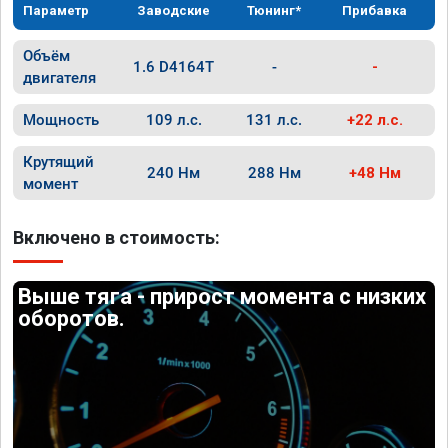
Параметр
Заводские
Тюнинг*
Прибавка
Объём
1.6 D4164T
-
-
двигателя
Мощность
109 л.с.
131 л.с.
+22 л.с.
Крутящий
240 Нм
288 Нм
+48 Нм
момент
Включено в стоимость:
Выше тяга - прирост момента с низких
оборотов.