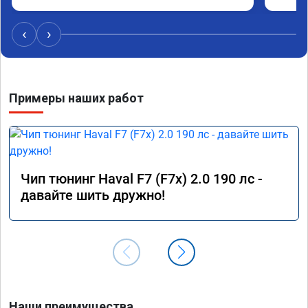
коллег
‹
›
Примеры наших работ
Чип тюнинг Haval F7 (F7x) 2.0 190 лс -
давайте шить дружно!
Наши преимущества