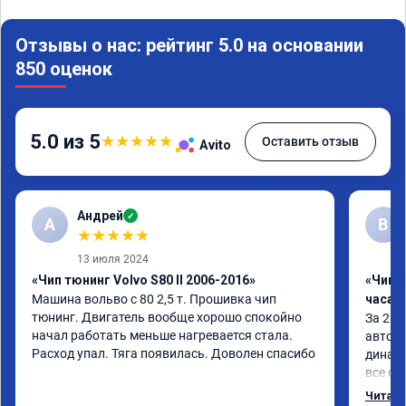
Отзывы о нас: рейтинг 5.0 на основании
850 оценок
5.0 из 5
★
★
★
★
★
Оставить отзыв
Avito
Андрей
✓
А
В
★
★
★
★
★
13 июля 2024
«Чип тюнинг Volvo S80 II 2006-2016»
«Чип 
Машина вольво с 80 2,5 т. Прошивка чип 
часа»
тюнинг. Двигатель вообще хорошо спокойно 
За 2 ч
начал работать меньше нагревается стала. 
автомо
Расход упал. Тяга появилась. Доволен спасибо
динами
все об
- доро
Читать