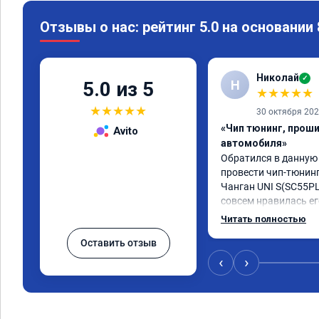
Отзывы о нас: рейтинг 5.0 на основании
Николай
✓
Н
5.0 из 5
★
★
★
★
★
★
★
★
★
★
30 октября 20
«Чип тюнинг, прош
Avito
автомобиля»
Обратился в данную
провести чип-тюнинг
Чанган UNI S(SC55PLU
совсем нравилась ег
прошивки, автомобил
Читать полностью
намного лучше! Пропа
Оставить отзыв
"затупы"! Автомобил
динамичней! Разница
‹
›
прошивки ощутимая
мастеру Роману! Сде
грамотно! Желаю ком
процветания! Реком