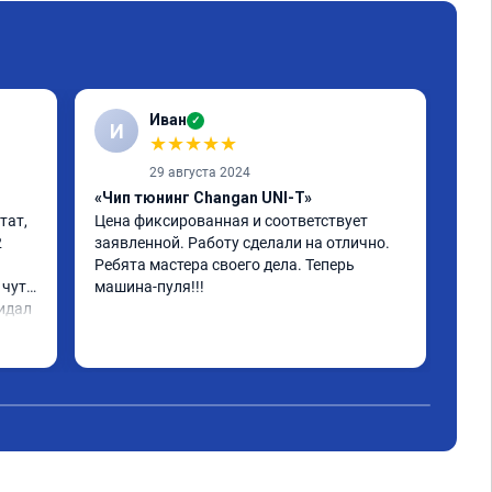
Иван
✓
И
К
★
★
★
★
★
29 августа 2024
«Чип тюнинг Changan UNI-T»
ат, 
Цена фиксированная и соответствует 
 
заявленной. Работу сделали на отлично. 
«Чи
Ребята мастера своего дела. Теперь 
Арм
чуть 
машина-пуля!!!
идал 
 ко 
ен.

ь 