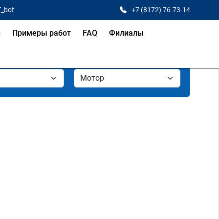
T_bot
+7 (8172) 76-73-14
и
Примеры работ
FAQ
Филиалы