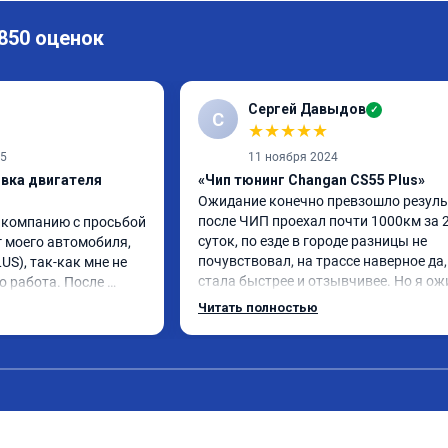
 850 оценок
Сергей Давыдов
✓
С
★
★
★
★
★
25
11 ноября 2024
ивка двигателя
«Чип тюнинг Changan CS55 Plus»
Ожидание конечно превзошло результ
после ЧИП проехал почти 1000км за 2
 компанию с просьбой 
суток, по езде в городе разницы не 
 моего автомобиля, 
почувствовал, на трассе наверное да, 
S), так-как мне не 
стала быстрее и отзывчивее. Но я ож
о работа. После 
большего.

ь стал вести себя 
Читать полностью
По работе ни каких вопросов, приехал
ли "пинки" и 
времени, мастер практически сразу 
ь стал намного 
взялся, все ок, ценник как и был озвуч
 до и после 
Откатывать обратно не буду, но 
! Огромное СПАСИБО 
заявленные +24 🐎 конечно под 
лал всё качественно и 
вопросом…

пании успехов и 
Считаю нужно чуть чуть 🤏 доработат
ендую однозначно!