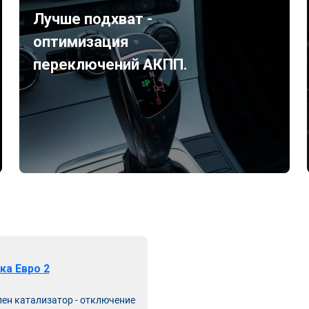
Лучше подхват -
оптимизация
переключений АКПП.
ка Евро 2
лен катализатор - отключение