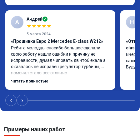
Андрей
✓
А
Н
★
★
★
★
★
5 марта 2024
«Прошивка Евро 2 Mercedes E-class W212»
«Откл
Ребята молодцы спасибо большое сделали 
class 
свою работу нашли ошибки и причину не 
Вчера 
исправности, думал чиповать дв чтоб ехала а 
сажевы
оказалось не исправен регулятор турбины, 
Буду 
поменял стало все отлично
Читать полностью
‹
›
Примеры наших работ