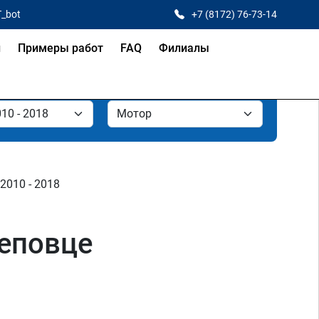
T_bot
+7 (8172) 76-73-14
и
Примеры работ
FAQ
Филиалы
 2010 - 2018
реповце