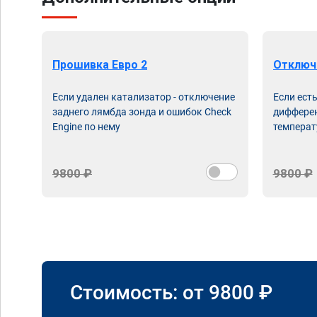
Прошивка Евро 2
Отключ
Если удален катализатор - отключение
Если ест
заднего лямбда зонда и ошибок Check
дифферен
Engine по нему
температ
9800 ₽
9800 ₽
Стоимость: от
9800
₽