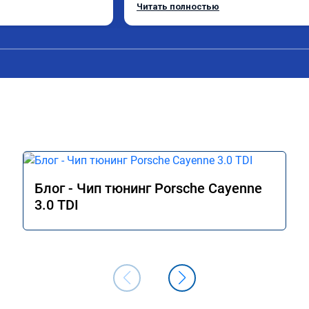
Расход в спокойном режиме даже нем
Читать полностью
снизился. Все сделали профессиональн
подробной консультацией. Рекоменд
всем, кто сомневается.
Блог - Чип тюнинг Porsche Cayenne
3.0 TDI