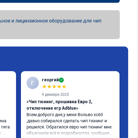
ьное и лицензионное оборудование для чип
георгий
✓
Г
В
★
★
★
★
★
9 декабря 2025
«Чип тюнинг, прошивка Евро 2,
«Чи
отключение егр Adblue»
1-2
Всем доброго дня,у меня Вольво xc60 
Все
ина 
,давно собирался сделать чип тюнинг и 
Дел
тяга 
решился. Обратился евро чип тюнинг мне 
Пос
 
объяснили всё в подробностях, сообщили 
луч