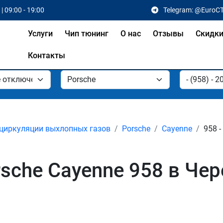
| 09:00 - 19:00
Telegram: @EuroC
Услуги
Чип тюнинг
О нас
Отзывы
Скидк
Контакты
циркуляции выхлопных газов
Porsche
Cayenne
958 -
sche Cayenne 958 в Че