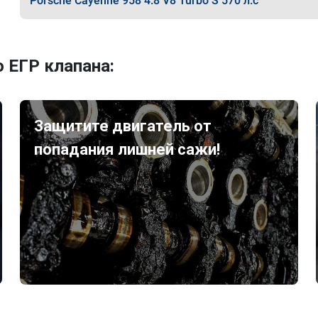
Porsche Cayenne 958 4.8 V8 Turbo S 570 л.с
 ЕГР клапана:
Защитите двигатель от
попадания лишней сажи!