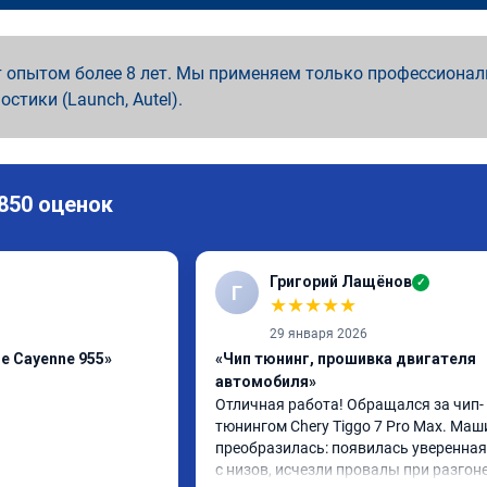
 опытом более 8 лет. Мы применяем только профессионал
ностики (Launch, Autel).
 850 оценок
Григорий Лащёнов
✓
Г
★
★
★
★
★
29 января 2026
e Cayenne 955»
«Чип тюнинг, прошивка двигателя
автомобиля»
Отличная работа! Обращался за чип-
тюнингом Chery Tiggo 7 Pro Max. Маш
преобразилась: появилась уверенная 
с низов, исчезли провалы при разгоне.