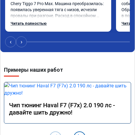
Chery Tiggo 7 Pro Max. Машина преобразилась: 
собира
появилась уверенная тяга с низов, исчезли 
Обрати
провалы при разгоне. Расход в спокойном 
в подр
режиме даже немного снизился. Все сделали 
Приеха
Читать полностью
Читать
профессионально, с подробной консультацией. 
готово
Рекомендую всем, кто сомневается.
дали г
своё д
‹
›
Примеры наших работ
Чип тюнинг Haval F7 (F7x) 2.0 190 лс -
давайте шить дружно!