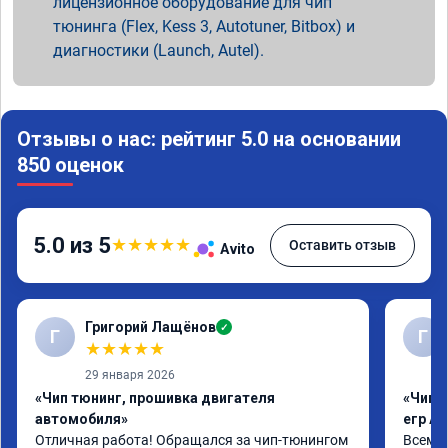
лицензионное оборудование для чип
тюнинга (Flex, Kess 3, Autotuner, Bitbox) и
диагностики (Launch, Autel).
Отзывы о нас: рейтинг 5.0 на основании
850 оценок
5.0 из 5
★
★
★
★
★
Оставить отзыв
Avito
Григорий Лащёнов
✓
Г
Г
★
★
★
★
★
29 января 2026
«Чип тюнинг, прошивка двигателя
«Чип 
автомобиля»
егр Ad
Отличная работа! Обращался за чип-тюнингом 
Всем д