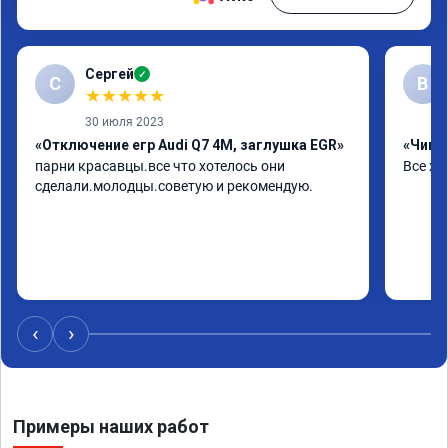
Сергей
✓
С
В
★
★
★
★
★
30 июля 2023
«Отключение егр Audi Q7 4M, заглушка EGR»
«Чип т
парни красавцы.все что хотелось они 
Все хо
сделали.молодцы.советую и рекомендую.
‹
›
Примеры наших работ