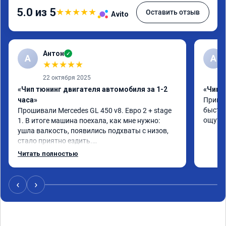
5.0 из 5
★
★
★
★
★
Оставить отзыв
Avito
Антон
✓
А
A
★
★
★
★
★
22 октября 2025
«Чип тюнинг двигателя автомобиля за 1-2
«Чип 
часа»
Принял
быстро
Прошивали Mercedes GL 450 v8. Евро 2 + stage 
ощутим
1. В итоге машина поехала, как мне нужно: 
ушла валкость, появились подхваты с низов, 
стало приятно ездить.

Одни из лучших трат, в авто! 🔥
Читать полностью
‹
›