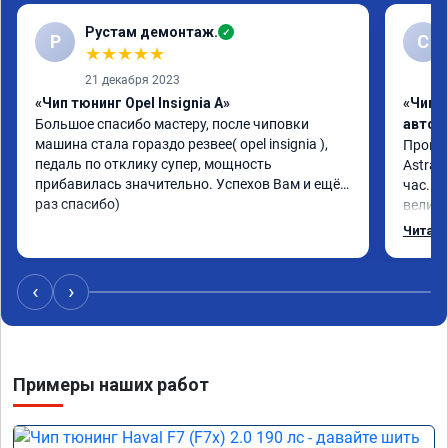
Рустам демонтаж.
✓
Р
С
★
★
★
★
★
21 декабря 2023
«Чип тюнинг Opel Insignia A»
«Чип 
Большое спасибо мастеру, после чиповки 
автом
машина стала гораздо резвее( opel insignia ), 
Произв
педаль по отклику супер, мощность 
Astra J
прибавилась значительно. Успехов Вам и ещё 
час. П
раз спасибо)
велико
плавне
Читать
переда
ускоре
Реком
‹
›
Номер 
Примеры наших работ