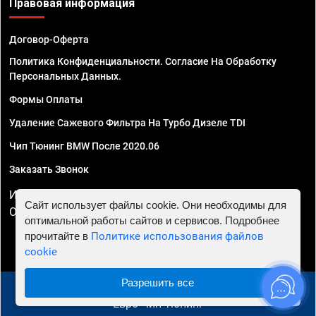
Правовая информация
Договор-Оферта
Политика Конфиденциальности. Согласие На Обработку
Персональных Данных.
Формы Оплаты
Удаление Сажевого Фильтра На Турбо Дизеле TDI
Чип Тюнинг BMW После 2020.06
Заказать Звонок
ИП Смирнов Георгий Павлович. ИНН 781302555843,
Сайт использует файлы cookie. Они необходимы для
ОГРНИП 324470400032610
оптимальной работы сайтов и сервисов. Подробнее
прочитайте в
Политике использования файлов
cookie
Разрешить все
© 2010 - 2026 Чип тюнинг в Череповце - Автосервис
"Евро Чип Тюнинг"