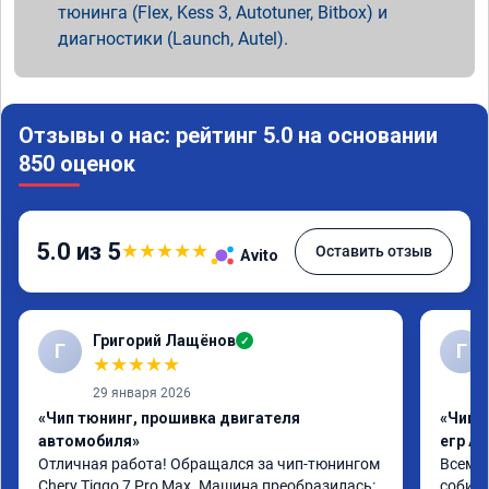
тюнинга (Flex, Kess 3, Autotuner, Bitbox) и
диагностики (Launch, Autel).
Отзывы о нас: рейтинг 5.0 на основании
850 оценок
5.0 из 5
★
★
★
★
★
Оставить отзыв
Avito
Григорий Лащёнов
✓
Г
Г
★
★
★
★
★
29 января 2026
«Чип тюнинг, прошивка двигателя
«Чип 
автомобиля»
егр Ad
Отличная работа! Обращался за чип-тюнингом 
Всем д
Chery Tiggo 7 Pro Max. Машина преобразилась: 
собира