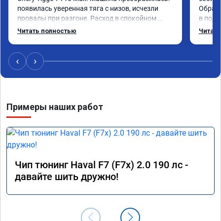
появилась уверенная тяга с низов, исчезли 
Обрати
провалы при разгоне. Расход в спокойном 
в подр
режиме даже немного снизился. Все сделали 
Приеха
Читать полностью
Читать
профессионально, с подробной консультацией. 
готово
Рекомендую всем, кто сомневается.
дали г
своё д
‹
›
Примеры наших работ
Чип тюнинг Haval F7 (F7x) 2.0 190 лс -
давайте шить дружно!