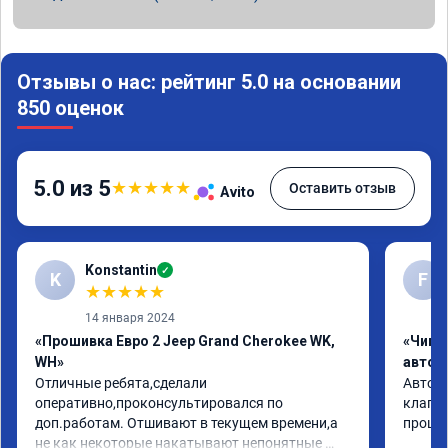
Отзывы о нас: рейтинг 5.0 на основании
850 оценок
5.0 из 5
★
★
★
★
★
Оставить отзыв
Avito
Konstantin
✓
K
F
★
★
★
★
★
14 января 2024
«Прошивка Евро 2 Jeep Grand Cherokee WK,
«Чип 
WH»
автом
Отличные ребята,сделали 
Авто j
оперативно,проконсультировался по 
клапан
доп.работам. Отшивают в текущем времени,а 
прошив
не как некоторые накатывают непонятные 