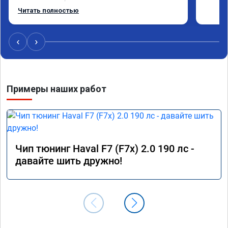
прошивки из интернета,чем вызывают больше 
Читать полностью
проблем.

Рекомендую!
‹
›
Примеры наших работ
Чип тюнинг Haval F7 (F7x) 2.0 190 лс -
давайте шить дружно!