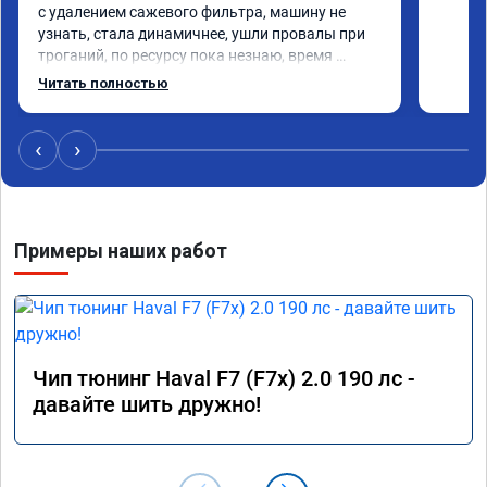
с удалением сажевого фильтра, машину не 
узнать, стала динамичнее, ушли провалы при 
троганий, по ресурсу пока незнаю, время 
покажет, короче рекомендую!
Читать полностью
‹
›
Примеры наших работ
Чип тюнинг Haval F7 (F7x) 2.0 190 лс -
давайте шить дружно!