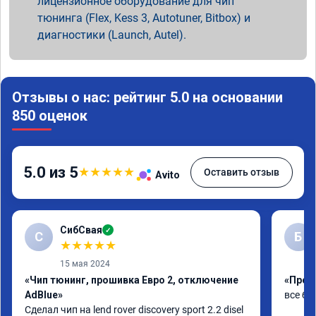
лицензионное оборудование для чип
тюнинга (Flex, Kess 3, Autotuner, Bitbox) и
диагностики (Launch, Autel).
Отзывы о нас: рейтинг 5.0 на основании
850 оценок
5.0 из 5
★
★
★
★
★
Оставить отзыв
Avito
СибСвая
✓
С
Б
★
★
★
★
★
15 мая 2024
«Чип тюнинг, прошивка Евро 2, отключение
«Проши
AdBlue»
все бы
Сделал чип на lend rover discovery sport 2.2 disel 