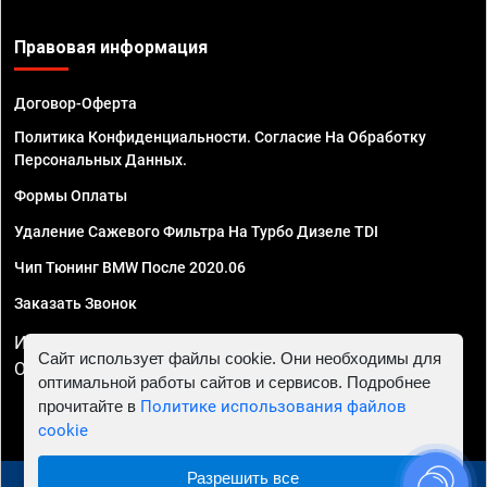
Правовая информация
Договор-Оферта
Политика Конфиденциальности. Согласие На Обработку
Персональных Данных.
Формы Оплаты
Удаление Сажевого Фильтра На Турбо Дизеле TDI
Чип Тюнинг BMW После 2020.06
Заказать Звонок
ИП Смирнов Георгий Павлович. ИНН 781302555843,
Сайт использует файлы cookie. Они необходимы для
ОГРНИП 324470400032610
оптимальной работы сайтов и сервисов. Подробнее
прочитайте в
Политике использования файлов
cookie
Разрешить все
© 2010 - 2026 Чип тюнинг в Череповце - Автосервис