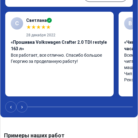
Светлана
✓
С
В
★
★
★
★
★
28 декабря 2022
«Прошивка Volkswagen Crafter 2.0 TDI restyle
«Чип 
163 л»
часа»
Все работает, все отлично. Спасибо большое 
Всем ч
Георгию за проделанную работу!
чиптюн
машина
Чип сд
Реком
‹
›
Примеры наших работ