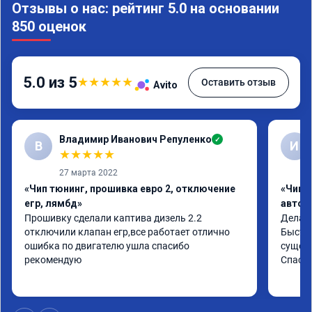
Отзывы о нас: рейтинг 5.0 на основании
850 оценок
5.0 из 5
★
★
★
★
★
Оставить отзыв
Avito
Владимир Иванович Репуленко
✓
В
И
★
★
★
★
★
27 марта 2022
«Чип тюнинг, прошивка евро 2, отключение
«Чип 
егр, лямбд»
автом
Прошивку сделали каптива дизель 2.2 
Делали
отключили клапан егр,все работает отлично 
Быстро
ошибка по двигателю ушла спасибо 
сущест
рекомендую
Спасиб