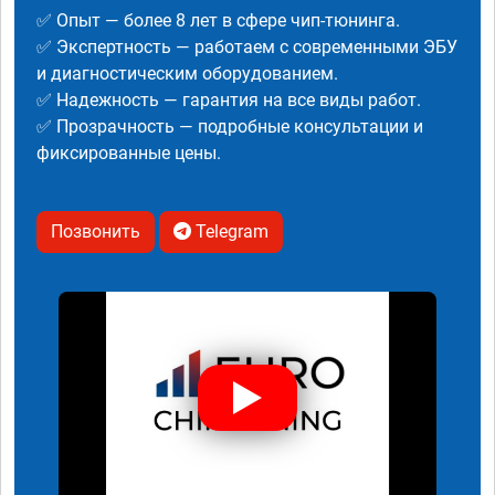
✅ Опыт — более 8 лет в сфере чип-тюнинга.
✅ Экспертность — работаем с современными ЭБУ
и диагностическим оборудованием.
✅ Надежность — гарантия на все виды работ.
✅ Прозрачность — подробные консультации и
фиксированные цены.
Позвонить
Telegram