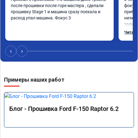
после прошивки после горе мастера , сделали 
фокус 
прошивку Stage 1 и машина сразу поехала и 
прибав
расход упал машина. Фокус 3
низких
только
соотве
Читать
этот с
‹
›
Примеры наших работ
Блог - Прошивка Ford F-150 Raptor 6.2