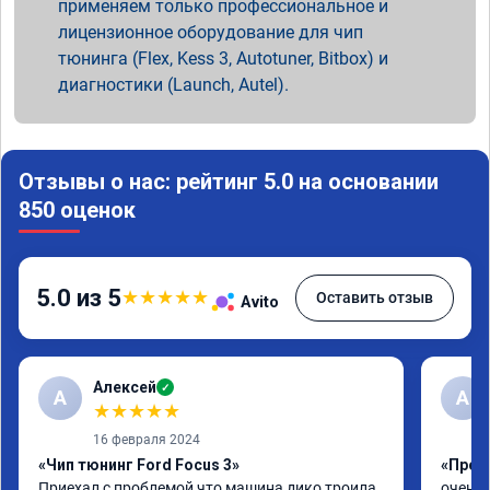
применяем только профессиональное и
лицензионное оборудование для чип
тюнинга (Flex, Kess 3, Autotuner, Bitbox) и
диагностики (Launch, Autel).
Отзывы о нас: рейтинг 5.0 на основании
850 оценок
5.0 из 5
★
★
★
★
★
Оставить отзыв
Avito
Алексей
✓
А
А
★
★
★
★
★
16 февраля 2024
«Чип тюнинг Ford Focus 3»
«Проши
Приехал с проблемой что машина дико троила 
очень 