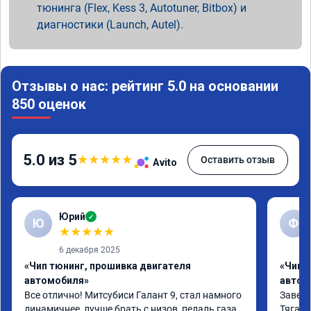
тюнинга (Flex, Kess 3, Autotuner, Bitbox) и
диагностики (Launch, Autel).
Отзывы о нас: рейтинг 5.0 на основании
850 оценок
5.0 из 5
★
★
★
★
★
Оставить отзыв
Avito
Юрий
✓
Ю
Ф
★
★
★
★
★
6 декабря 2025
«Чип тюнинг, прошивка двигателя
«Чип 
автомобиля»
автом
Все отлично! Митсубиси Галант 9, стал намного 
Завез с
динамичнее, лучше брать с низов, педаль газа 
Тяга с