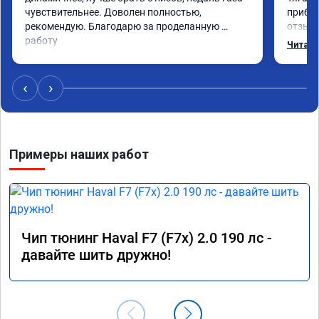
чувствительнее. Доволен полностью, 
прибав
рекомендую. Благодарю за проделанную 
отзывч
работу
Читать
Рекоме
качест
Читал 
‹
›
машин 
было п
Завтра
Примеры наших работ
резул
Чип тюнинг Haval F7 (F7x) 2.0 190 лс -
давайте шить дружно!