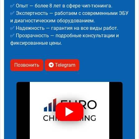
✅ Опыт — более 8 лет в сфере чип-тюнинга.
✅ Экспертность — работаем с современными ЭБУ
и диагностическим оборудованием.
✅ Надежность — гарантия на все виды работ.
✅ Прозрачность — подробные консультации и
фиксированные цены.
Позвонить
Telegram