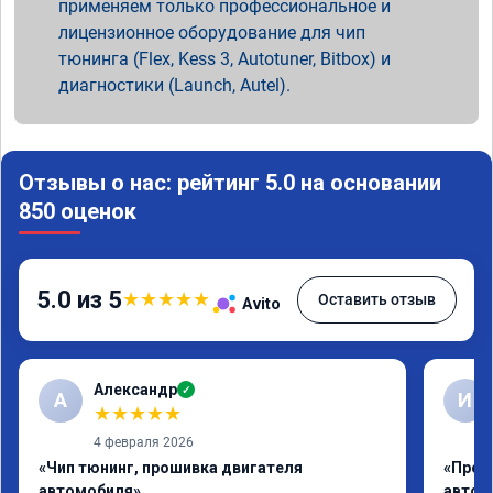
применяем только профессиональное и
лицензионное оборудование для чип
тюнинга (Flex, Kess 3, Autotuner, Bitbox) и
диагностики (Launch, Autel).
Отзывы о нас: рейтинг 5.0 на основании
850 оценок
5.0 из 5
★
★
★
★
★
Оставить отзыв
Avito
Александр
✓
А
И
★
★
★
★
★
4 февраля 2026
«Чип тюнинг, прошивка двигателя
«Проф
автомобиля»
автом