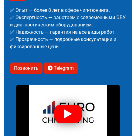
✅ Опыт — более 8 лет в сфере чип-тюнинга.
✅ Экспертность — работаем с современными ЭБУ
и диагностическим оборудованием.
✅ Надежность — гарантия на все виды работ.
✅ Прозрачность — подробные консультации и
фиксированные цены.
Позвонить
Telegram