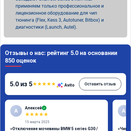
применяем только профессиональное и
лицензионное оборудование для чип
тюнинга (Flex, Kess 3, Autotuner, Bitbox) и
диагностики (Launch, Autel).
Отзывы о нас: рейтинг 5.0 на основании
850 оценок
5.0 из 5
★
★
★
★
★
Оставить отзыв
Avito
Алексей
✓
А
А
★
★
★
★
★
15 марта 2025
«Отключение мочевины BMW 5 series G30 /
«Чип т