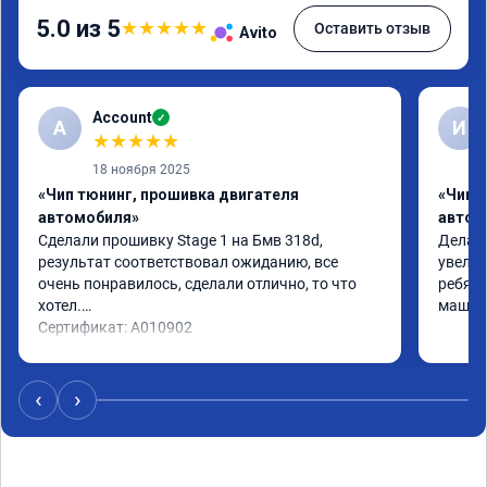
5.0 из 5
★
★
★
★
★
Оставить отзыв
Avito
Account
✓
A
И
★
★
★
★
★
18 ноября 2025
«Чип тюнинг, прошивка двигателя
«Чип 
автомобиля»
автом
Сделали прошивку Stage 1 на Бмв 318d, 
Делали
результат соответствовал ожиданию, все 
увелич
очень понравилось, сделали отлично, то что 
ребята
хотел.

машина
Сертификат: A010902
‹
›