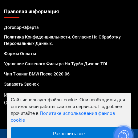
Правовая информация
Договор-Оферта
Политика Конфиденциальности. Согласие На Обработку
Персональных Данных.
Формы Оплаты
Удаление Сажевого Фильтра На Турбо Дизеле TDI
Чип Тюнинг BMW После 2020.06
Заказать Звонок
ИП Смирнов Георгий Павлович. ИНН 781302555843,
Сайт использует файлы cookie. Они необходимы для
ОГРНИП 324470400032610
оптимальной работы сайтов и сервисов. Подробнее
прочитайте в
Политике использования файлов
cookie
Разрешить все
© 2010 - 2026 Чип тюнинг в Череповце - Автосервис