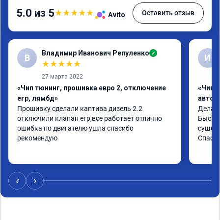
5.0 из 5
★
★
★
★
★
Оставить отзыв
Avito
Владимир Иванович Репуленко
✓
В
И
★
★
★
★
★
27 марта 2022
«Чип тюнинг, прошивка евро 2, отключение
«Чип 
егр, лямбд»
автом
Прошивку сделали каптива дизель 2.2 
Делали
отключили клапан егр,все работает отлично 
Быстро
ошибка по двигателю ушла спасибо 
сущест
рекомендую
Спасиб
‹
›