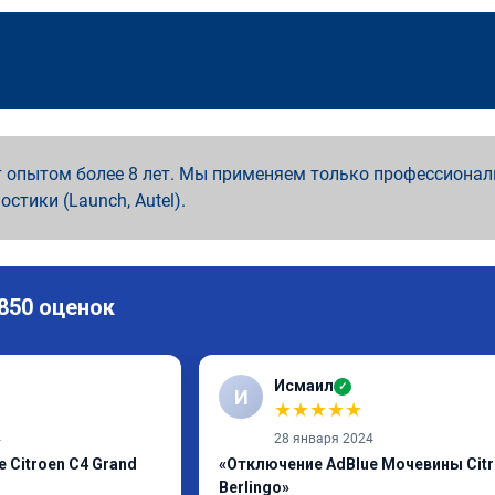
 опытом более 8 лет. Мы применяем только профессионал
ностики (Launch, Autel).
 850 оценок
Исмаил
✓
И
★
★
★
★
★
4
28 января 2024
 Citroen C4 Grand
«Отключение AdBlue Мочевины Cit
Berlingo»