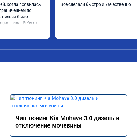
ёй, когда появилась 
Всё сделали быстро и качественно
граничением по 
е нельзя было 
щью Lexia. Ребята 
еративно приняли и 
lue, так и eolys. 
 ))
Чип тюнинг Kia Mohave 3.0 дизель и
отключение мочевины