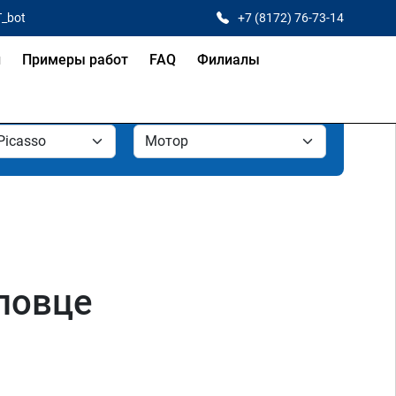
T_bot
+7 (8172) 76-73-14
и
Примеры работ
FAQ
Филиалы
еповце