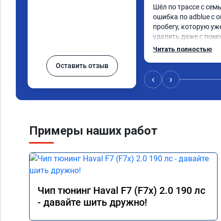
Шёл по трассе с семь
ошибка по adblue с о
пробегу, которую уж
удалить даже с помо
пошли навстречу, оп
Читать полностью
за час отшили как adb
Оставить отзыв
Отпуск не был сорван
‹
›
Примеры наших работ
Чип тюнинг Haval F7 (F7x) 2.0 190 лс
- давайте шить дружно!