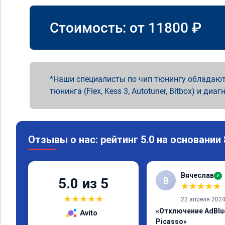
Стоимость: от
11800
₽
Наши специалисты по чип тюнингу обладают
тюнинга (Flex, Kess 3, Autotuner, Bitbox) и диаг
Отзывы о нас: рейтинг 5.0 на основании
Вячеслав
✓
В
5.0 из 5
★
★
★
★
★
★
★
★
★
★
22 апреля 202
«Отключение AdBlue
Avito
Picasso»