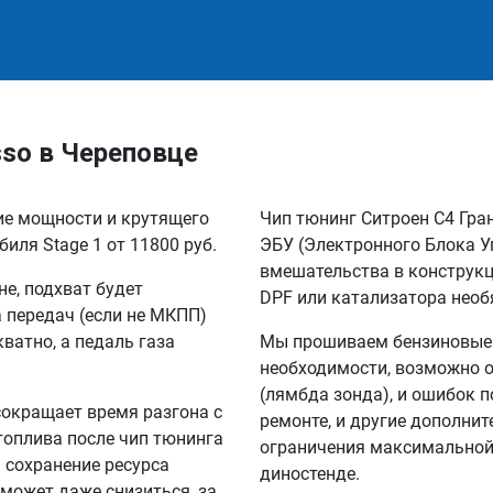
sso в Череповце
ние мощности и крутящего
Чип тюнинг Ситроен С4 Гра
иля Stage 1 от 11800 руб.
ЭБУ (Электронного Блока У
вмешательства в конструкц
не, подхват будет
DPF или катализатора необ
а передач (если не МКПП)
кватно, а педаль газа
Мы прошиваем бензиновые и
необходимости, возможно о
(лямбда зонда), и ошибок п
сокращает время разгона с
ремонте, и другие дополни
 топлива после чип тюнинга
ограничения максимальной 
а сохранение ресурса
диностенде.
 может даже снизиться, за