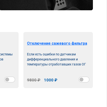
Отключение сажевого фильтра
От
 системы
Если есть ошибки по датчикам
Впу
ов
дифференциального давления и
неи
температуры отработавших газов ОГ
9800 ₽
1000 ₽
98