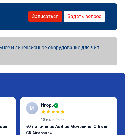
Записаться
Задать вопрос
ьное и лицензионное оборудование для чип
Игорь
✓
И
А
★
★
★
★
★
18 июля 2024
roen
«Отключение AdBlue Мочевины Citroen
«Пр
C5 Aircross»
Егр