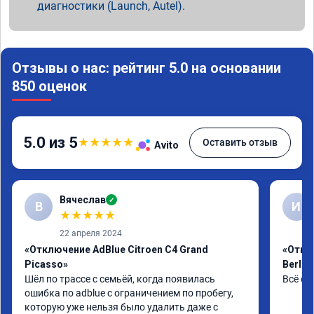
диагностики (Launch, Autel).
Отзывы о нас: рейтинг 5.0 на основании
850 оценок
5.0 из 5
★
★
★
★
★
Оставить отзыв
Avito
Вячеслав
✓
В
И
★
★
★
★
★
22 апреля 2024
«Отключение AdBlue Citroen C4 Grand
«Откл
Picasso»
Berlin
Шёл по трассе с семьёй, когда появилась 
Всё сд
ошибка по adblue с ограничением по пробегу, 
которую уже нельзя было удалить даже с 