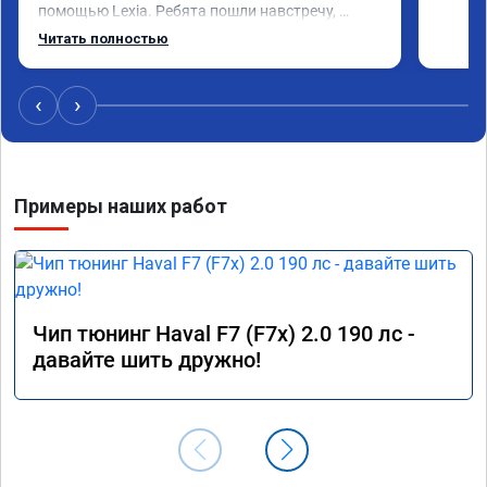
помощью Lexia. Ребята пошли навстречу, 
оперативно приняли и за час отшили как 
Читать полностью
adblue, так и eolys. Отпуск не был сорван ))
‹
›
Примеры наших работ
Чип тюнинг Haval F7 (F7x) 2.0 190 лс -
давайте шить дружно!