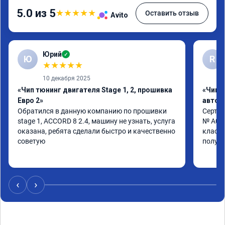
5.0 из 5
★
★
★
★
★
Оставить отзыв
Avito
Юрий
✓
Ю
R
★
★
★
★
★
10 декабря 2025
«Чип тюнинг двигателя Stage 1, 2, прошивка
«Чип 
Евро 2»
автом
Обратился в данную компанию по прошивки

Сертиф
stage 1, ACCORD 8 2.4, машину не узнать, услуга 
№ A013
оказана, ребята сделали быстро и качественно

классн
советую
получа
‹
›