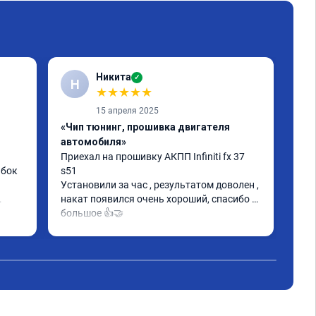
Никита
✓
Н
С
★
★
★
★
★
15 апреля 2025
«Чип тюнинг, прошивка двигателя
«Чи
автомобиля»
Про
кат
Приехал на прошивку АКПП Infiniti fx 37 
пер
бок 
s51

Дин
Установили за час , результатом доволен , 
накат появился очень хороший, спасибо 
большое 👍🤝