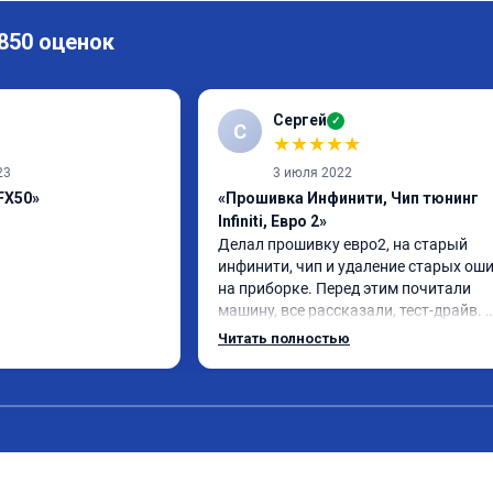
 850 оценок
Сергей
✓
С
★
★
★
★
★
23
3 июля 2022
 FX50»
«Прошивка Инфинити, Чип тюнинг
Infiniti, Евро 2»
Делал прошивку евро2, на старый 
инфинити, чип и удаление старых оши
на приборке. Перед этим почитали 
машину, все рассказали, тест-драйв. 
Результатом доволен, расход упал, 
Читать полностью
машина стала еще чуть бодрее)