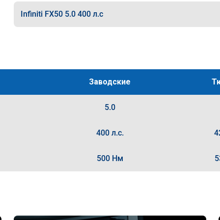
Infiniti FX50 5.0 400 л.с
Заводские
Т
5.0
400 л.с.
4
500 Нм
5