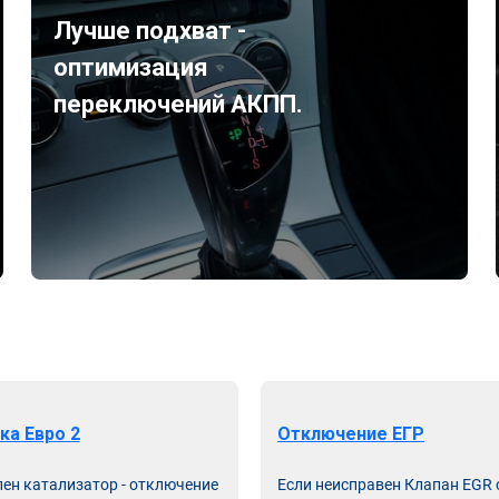
Лучше подхват -
оптимизация
переключений АКПП.
ка Евро 2
Отключение ЕГР
лен катализатор - отключение
Если неисправен Клапан EGR