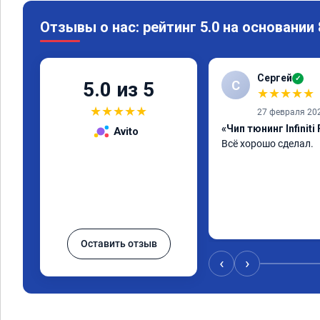
Отзывы о нас: рейтинг 5.0 на основании
Сергей
✓
С
5.0 из 5
★
★
★
★
★
★
★
★
★
★
27 февраля 20
«Чип тюнинг Infiniti
Avito
Всё хорошо сделал.
Оставить отзыв
‹
›