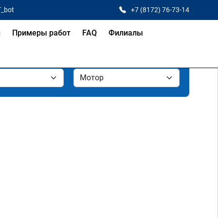
T_bot
+7 (8172) 76-73-14
и
Примеры работ
FAQ
Филиалы