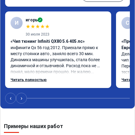
игорь
✓
И
С
★
★
★
★
★
30 июля 2023
«Чип тюнинг Infiniti QX80 5.6 405 лс»
«Проши
инфинити Qx 56 год 2012. Приехали прямо к 
Евро 2
месту стоянки авто , заняло всего 30 мин. 
Делал 
Динамика машины улучшилась, стала более 
чип и 
динамичной и отзывчивой. Расход пока не 
Перед 
понял, мало времени прошло. Не жалею...
тест-д
машина
Читать полностью
Читать
‹
›
Примеры наших работ