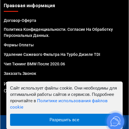
Правовая информация
Договор-Оферта
Политика Конфиденциальности. Согласие На Обработку
Персональных Данных.
Формы Оплаты
Удаление Сажевого Фильтра На Турбо Дизеле TDI
Чип Тюнинг BMW После 2020.06
Заказать Звонок
ИП Смирнов Георгий Павлович. ИНН 781302555843,
Сайт использует файлы cookie. Они необходимы для
ОГРНИП 324470400032610
оптимальной работы сайтов и сервисов. Подробнее
прочитайте в
Политике использования файлов
cookie
Разрешить все
© 2010 - 2026 Чип тюнинг в Череповце - Автосервис
"Евро Чип Тюнинг"