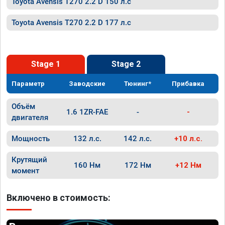
Toyota Avensis T270 2.2 D 150 л.с
Toyota Avensis T270 2.2 D 177 л.с
Stage 1
Stage 2
Параметр
Заводские
Тюнинг*
Прибавка
Объём
1.6 1ZR-FAE
-
-
двигателя
Мощность
132 л.с.
142 л.с.
+10 л.с.
Крутящий
160 Нм
172 Нм
+12 Нм
момент
Включено в стоимость: