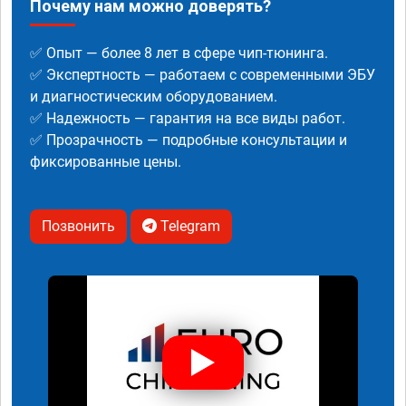
Почему нам можно доверять?
✅ Опыт — более 8 лет в сфере чип-тюнинга.
✅ Экспертность — работаем с современными ЭБУ
и диагностическим оборудованием.
✅ Надежность — гарантия на все виды работ.
✅ Прозрачность — подробные консультации и
фиксированные цены.
Позвонить
Telegram