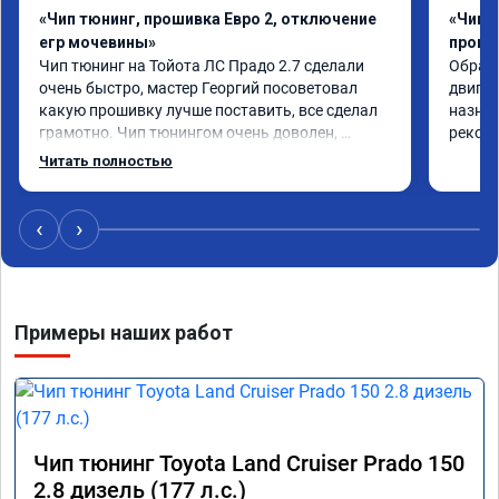
«Чип тюнинг, прошивка Евро 2, отключение
«Чип 
егр мочевины»
проши
Чип тюнинг на Тойота ЛС Прадо 2.7 сделали 
Обрати
очень быстро, мастер Георгий посоветовал 
двигат
какую прошивку лучше поставить, все сделал 
назнач
грамотно. Чип тюнингом очень доволен, 
рекоме
машина ожила немного, отзыв на педаль газа 
Читать полностью
стал значительно лучше. Такое ощущение, что 
коробка даже стала работать лучше, пропали 
провалы. Расход топлива остался таким же, но 
‹
›
динамика улучшилась. Советую этот сервис 
всем. Спасибо!!!
Примеры наших работ
Чип тюнинг Toyota Land Cruiser Prado 150
2.8 дизель (177 л.с.)