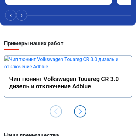
Отклик
сократ
Расход
‹
›
Получи
Примеры наших работ
Чип тюнинг Volkswagen Touareg CR 3.0
дизель и отключение Adblue
Наши преимущества