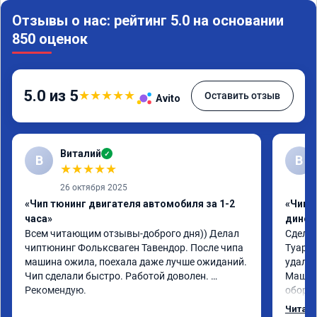
Отзывы о нас: рейтинг 5.0 на основании
850 оценок
5.0 из 5
★
★
★
★
★
Оставить отзыв
Avito
Виталий
✓
В
В
★
★
★
★
★
26 октября 2025
«Чип тюнинг двигателя автомобиля за 1-2
«Чип т
часа»
динос
Всем читающим отзывы-доброго дня)) Делал 
Сделал
чиптюнинг Фольксваген Тавендор. После чипа 
Туарег 
машина ожила, поехала даже лучше ожиданий. 
удален
Чип сделали быстро. Работой доволен. 
Машина
Рекомендую.
оборот
обгонах
Читать