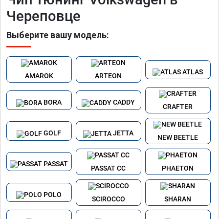
Череповце
Выберите вашу модель:
ATLAS
AMAROK
ARTEON
BORA
CADDY
CRAFTER
GOLF
JETTA
NEW BEETLE
PASSAT
PASSAT CC
PHAETON
POLO
SCIROCCO
SHARAN