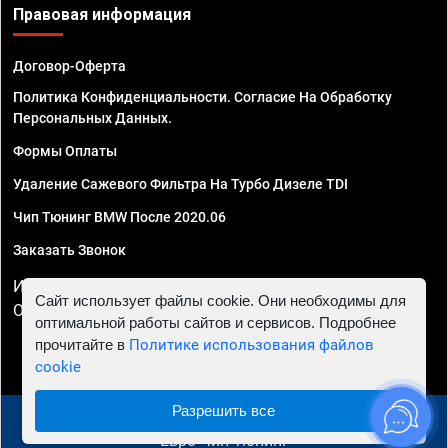
Правовая информация
Договор-Оферта
Политика Конфиденциальности. Согласие На Обработку
Персональных Данных.
Формы Оплаты
Удаление Сажевого Фильтра На Турбо Дизеле TDI
Чип Тюнинг BMW После 2020.06
Заказать Звонок
ИП Смирнов Георгий Павлович. ИНН 781302555843,
Сайт использует файлы cookie. Они необходимы для
ОГРНИП 324470400032610
оптимальной работы сайтов и сервисов. Подробнее
прочитайте в
Политике использования файлов
cookie
Разрешить все
© 2010 - 2026 Чип тюнинг в Череповце - Автосервис
"Евро Чип Тюнинг"